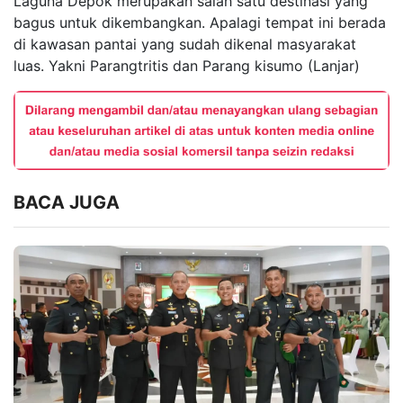
Laguna Depok merupakan salah satu destinasi yang
bagus untuk dikembangkan. Apalagi tempat ini berada
di kawasan pantai yang sudah dikenal masyarakat
luas. Yakni Parangtritis dan Parang kisumo (Lanjar)
BACA JUGA