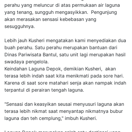
perahu yang meluncur di atas permukaan air laguna
yang tenang, sungguh mengasyikkan. Pengunjung
akan merasakan sensasi kebebasan yang
sesugguhnya.
Lebih jauh Kusheri mengatakan kami menyediakan dua
buah perahu. Satu perahu merupakan bantuan dari
Dinas Pariwisata Bantul, satu unit lagi merupakan hasil
swadaya pengelola.
Keindahan Laguna Depok, demikian Kusheri, akan
terasa lebih indah saat kita menikmati pada sore hari.
Karena di saat sore matahari senja akan nampak indah
terpantul di perairan tengah laguna.
"Sensasi dan keasyikan seusai menyusuri laguna akan
terasa lebih nikmat saat menyantap nikmatnya bubur
laguna dan teh cemplung," imbuh Kusheri.