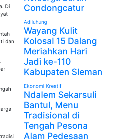
Condongcatur
. Di
ayat
Adiluhung
Wayang Kulit
ntah
Kolosal 15 Dalang
ti dan
Meriahkan Hari
Jadi ke-110
s
sar
Kabupaten Sleman
Ekonomi Kreatif
engah
Ndalem Sekarsuli
Bantul, Menu
uarga
Tradisional di
Tengah Pesona
Alam Pedesaan
radisi