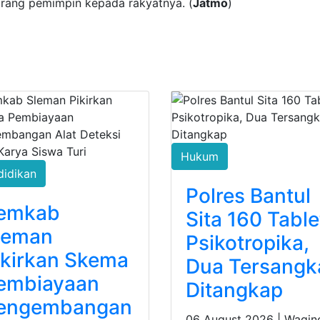
orang pemimpin kepada rakyatnya. (
Jatmo
)
Hukum
didikan
Polres Bantul
emkab
Sita 160 Table
leman
Psikotropika,
ikirkan Skema
Dua Tersangk
embiayaan
Ditangkap
engembangan
06 August 2026 |
Wagin