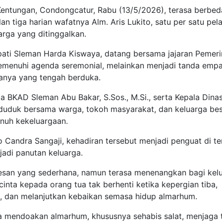
ntungan, Condongcatur, Rabu (13/5/2026), terasa berbeda
an tiga harian wafatnya Alm. Aris Lukito, satu per satu pel
rga yang ditinggalkan.
pati Sleman Harda Kiswaya, datang bersama jajaran Pemeri
menuhi agenda seremonial, melainkan menjadi tanda empa
nya yang tengah berduka.
a BKAD Sleman Abu Bakar, S.Sos., M.Si., serta Kepala Dina
 duduk bersama warga, tokoh masyarakat, dan keluarga be
nuh kekeluargaan.
o Candra Sangaji, kehadiran tersebut menjadi penguat di t
jadi panutan keluarga.
san yang sederhana, namun terasa menenangkan bagi kel
inta kepada orang tua tak berhenti ketika kepergian tiba,
mi, dan melanjutkan kebaikan semasa hidup almarhum.
sa mendoakan almarhum, khususnya sehabis salat, menjaga t