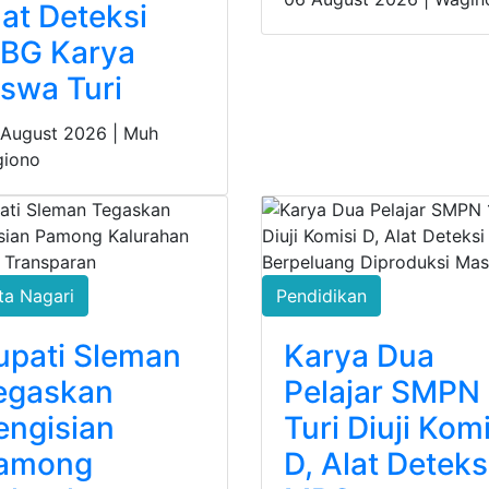
lat Deteksi
BG Karya
iswa Turi
 August 2026 |
Muh
giono
ta Nagari
Pendidikan
upati Sleman
Karya Dua
egaskan
Pelajar SMPN 
engisian
Turi Diuji Komi
among
D, Alat Deteks