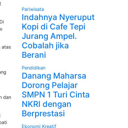
t
Pariwisata
Indahnya Nyeruput
Di
Kopi di Cafe Tepi
tu
Jurang Ampel.
Cobalah jika
 atas
Berani
Pendidikan
ang
Danang Maharsa
Dorong Pelajar
SMPN 1 Turi Cinta
h dan
NKRI dengan
Berprestasi
i
pati
Ekonomi Kreatif