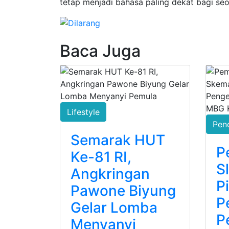
tetap menjadi bahasa paling dekat bagi se
Baca Juga
Lifestyle
Pen
Semarak HUT
P
Ke-81 RI,
S
Angkringan
P
Pawone Biyung
P
Gelar Lomba
P
Menyanyi