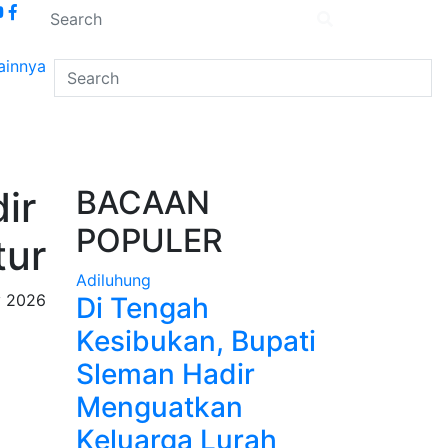
ainnya
ir
BACAAN
POPULER
tur
Adiluhung
 2026
Di Tengah
Kesibukan, Bupati
Sleman Hadir
Menguatkan
Keluarga Lurah