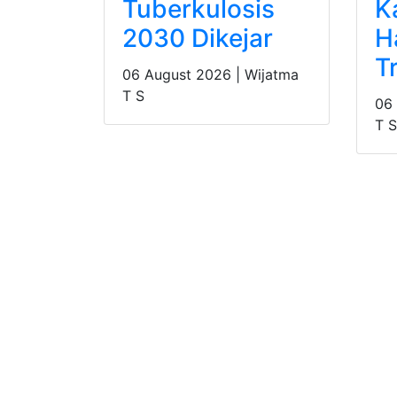
Tuberkulosis
K
2030 Dikejar
H
T
06 August 2026 |
Wijatma
T S
06
T S