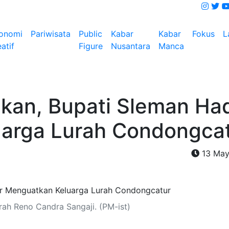
onomi
Pariwisata
Public
Kabar
Kabar
Fokus
L
atif
Figure
Nusantara
Manca
kan, Bupati Sleman Had
arga Lurah Condongca
13 May
ah Reno Candra Sangaji. (PM-ist)