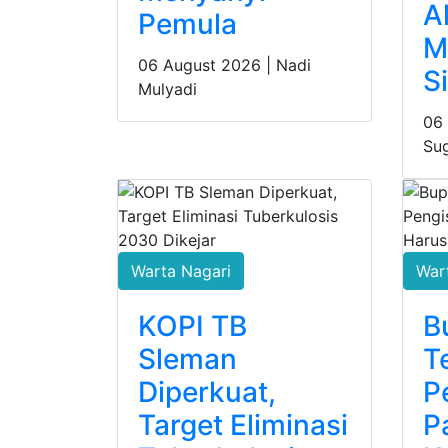
A
Pemula
M
06 August 2026 |
Nadi
S
Mulyadi
06
Su
Warta Nagari
War
KOPI TB
B
Sleman
T
Diperkuat,
P
Target Eliminasi
P