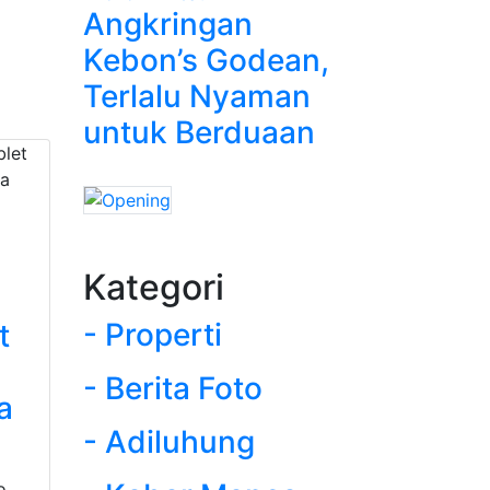
Angkringan
Kebon’s Godean,
Terlalu Nyaman
untuk Berduaan
Kategori
- Properti
t
- Berita Foto
a
- Adiluhung
o