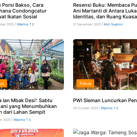
u Porsi Bakso, Cara
Resensi Buku: Membaca Pu
hana Condongcatur
Ani Martanti di Antara Luka
at Ikatan Sosial
Identitas, dan Ruang Kuasa
ber 2025 |
Wijatma T S
21 December 2025 |
Muh Sugiono
us
Fokus
a lan Mbak Desi’: Sabtu
PWI Sleman Luncurkan Pen
nani yang Menumbuhkan
04 October 2025 |
Wijatma T S
h dari Lahan Sempit
er 2025 |
Wijatma T S