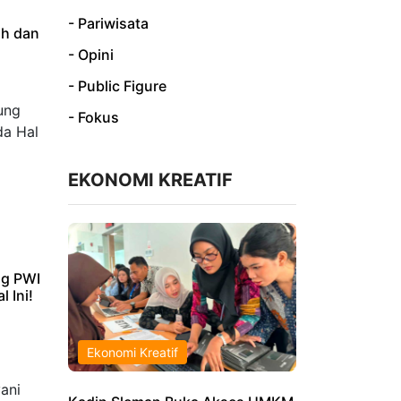
- Pariwisata
ah dan
- Opini
- Public Figure
- Fokus
EKONOMI KREATIF
ng PWI
 Ini!
Ekonomi Kreatif