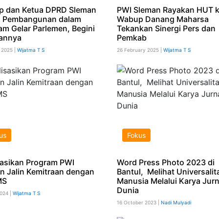
 dan Ketua DPRD Sleman
PWI Sleman Rayakan HUT k
s Pembangunan dalam
Wabup Danang Maharsa
am Gelar Parlemen, Begini
Tekankan Sinergi Pers dan
annya
Pemkab
 2025 |
Wijatma T S
26 February 2025 |
Wijatma T S
us
Fokus
sasikan Program PWI
Word Press Photo 2023 di
n Jalin Kemitraan dengan
Bantul, Melihat Universalit
MS
Manusia Melalui Karya Jurna
Dunia
024 |
Wijatma T S
16 October 2023 |
Nadi Mulyadi