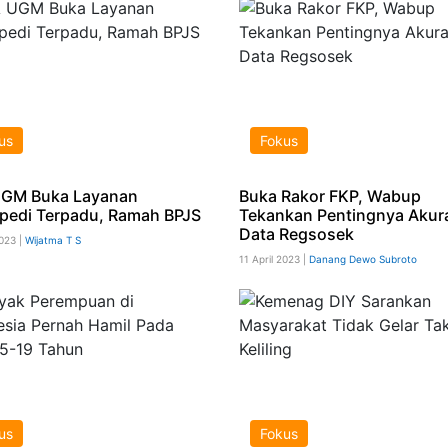
us
Fokus
GM Buka Layanan
Buka Rakor FKP, Wabup
pedi Terpadu, Ramah BPJS
Tekankan Pentingnya Akur
Data Regsosek
2023 |
Wijatma T S
11 April 2023 |
Danang Dewo Subroto
us
Fokus