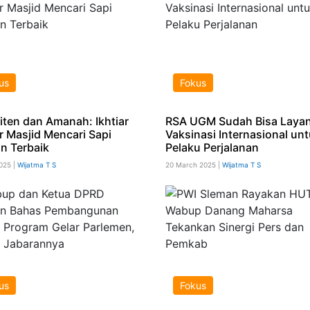
us
Fokus
Titen dan Amanah: Ikhtiar
RSA UGM Sudah Bisa Layan
r Masjid Mencari Sapi
Vaksinasi Internasional un
n Terbaik
Pelaku Perjalanan
025 |
Wijatma T S
20 March 2025 |
Wijatma T S
us
Fokus