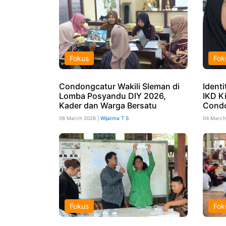
Fokus
Fok
Condongcatur Wakili Sleman di
Ident
Lomba Posyandu DIY 2026,
IKD Ki
Kader dan Warga Bersatu
Cond
06 March 2026 |
Wijatma T S
04 March
Fokus
Fok