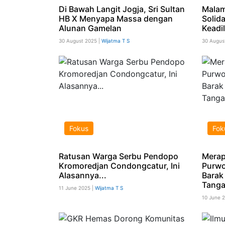
Di Bawah Langit Jogja, Sri Sultan
Malam
HB X Menyapa Massa dengan
Solid
Alunan Gamelan
Keadi
30 August 2025 |
Wijatma T S
30 Augus
Fokus
Fok
Ratusan Warga Serbu Pendopo
Merap
Kromoredjan Condongcatur, Ini
Purwo
Alasannya...
Barak
Tang
11 June 2025 |
Wijatma T S
10 June 