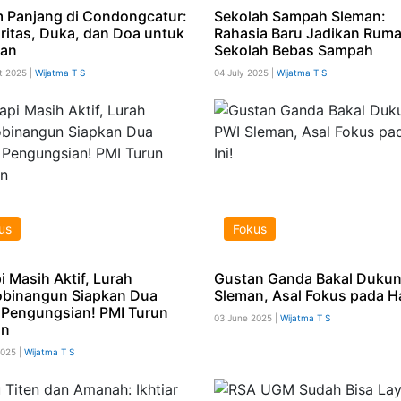
 Panjang di Condongcatur:
Sekolah Sampah Sleman:
aritas, Duka, dan Doa untuk
Rahasia Baru Jadikan Rum
lan
Sekolah Bebas Sampah
t 2025 |
Wijatma T S
04 July 2025 |
Wijatma T S
us
Fokus
i Masih Aktif, Lurah
Gustan Ganda Bakal Duku
binangun Siapkan Dua
Sleman, Asal Fokus pada Hal
 Pengungsian! PMI Turun
03 June 2025 |
Wijatma T S
an
2025 |
Wijatma T S