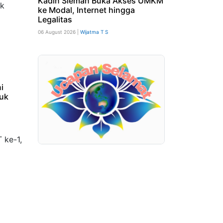
Kadin Sleman Buka Akses UMKM
ke Modal, Internet hingga
Legalitas
06 August 2026 |
Wijatma T S
i
tuk