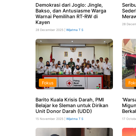
Demokrasi dari Joglo: Jingle,
Serib
Bakso, dan Antusiasme Warga
Seder
Warnai Pemilihan RT-RW di
Meraw
Kayen
28 Decem
28 December 2025 |
Wijatma T S
Fokus
Fok
Barito Kuala Krisis Darah, PMI
‘Wars
Belajar ke Sleman untuk Dirikan
Migu
Unit Donor Darah (UDD)
Berka
15 November 2025 |
Wijatma T S
17 Octob