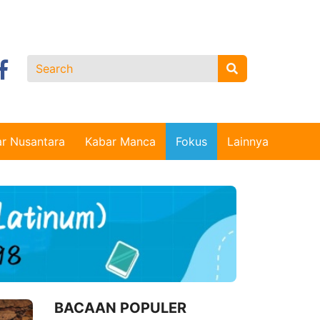
r Nusantara
Kabar Manca
Fokus
Lainnya
BACAAN POPULER