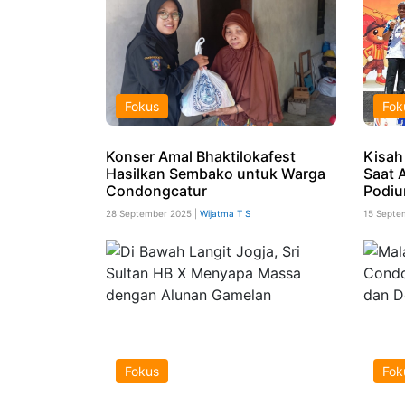
Fokus
Fok
Konser Amal Bhaktilokafest
Kisah
Hasilkan Sembako untuk Warga
Saat 
Condongcatur
Podiu
28 September 2025 |
Wijatma T S
15 Septe
Fokus
Fok