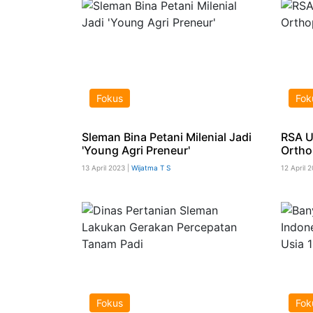
Fokus
Fok
Sleman Bina Petani Milenial Jadi
RSA U
'Young Agri Preneur'
Ortho
13 April 2023 |
Wijatma T S
12 April 
Fokus
Fok