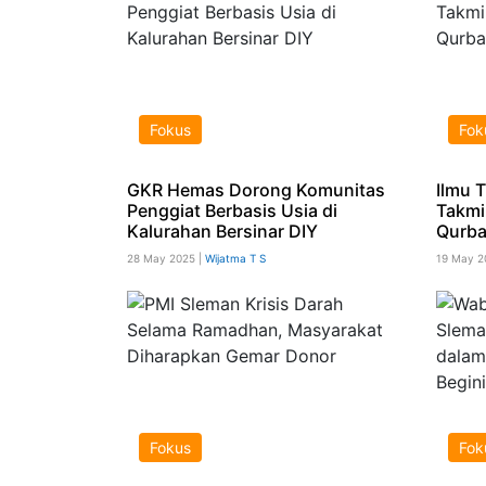
Fokus
Fok
GKR Hemas Dorong Komunitas
Ilmu 
Penggiat Berbasis Usia di
Takmi
Kalurahan Bersinar DIY
Qurba
28 May 2025 |
Wijatma T S
19 May 2
Fokus
Fok