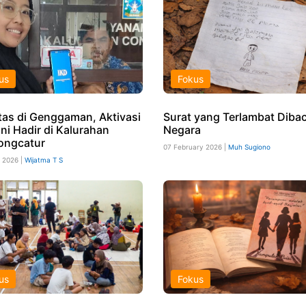
us
Fokus
itas di Genggaman, Aktivasi
Surat yang Terlambat Diba
ni Hadir di Kalurahan
Negara
ongcatur
07 February 2026 |
Muh Sugiono
 2026 |
Wijatma T S
us
Fokus