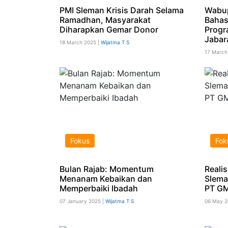
PMI Sleman Krisis Darah Selama
Wabup
Ramadhan, Masyarakat
Baha
Diharapkan Gemar Donor
Progr
Jabar
18 March 2025 |
Wijatma T S
17 March
Fokus
Fok
Bulan Rajab: Momentum
Reali
Menanam Kebaikan dan
Slema
Memperbaiki Ibadah
PT G
07 January 2025 |
Wijatma T S
06 May 2