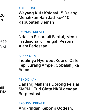
ADILUHUNG
Wayang Kulit Kolosal 15 Dalang
026
Meriahkan Hari Jadi ke-110
an
Kabupaten Sleman
EKONOMI KREATIF
Ndalem Sekarsuli Bantul, Menu
Tradisional di Tengah Pesona
Alam Pedesaan
PARIWISATA
Indahnya Nyeruput Kopi di Cafe
Tepi Jurang Ampel. Cobalah jika
Berani
PENDIDIKAN
Danang Maharsa Dorong Pelajar
asi
SMPN 1 Turi Cinta NKRI dengan
SDM
Berprestasi
n
EKONOMI KREATIF
Angkringan Kebon’s Godean,