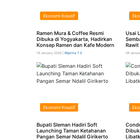
Ekonomi Kreatif
Eko
Ramen Mura & Coffee Resmi
Usai 
Dibuka di Yogyakarta, Hadirkan
Semba
Konsep Ramen dan Kafe Modern
Rawit
16 January 2026 |
Wijatma T S
09 Janua
Ekonomi Kreatif
Eko
Bupati Sleman Hadiri Soft
Condo
Launching Taman Ketahanan
Dibuk
Pangan Semar Ndalil Girikerto
Libat