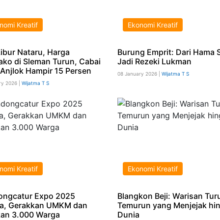
nomi Kreatif
Ekonomi Kreatif
Libur Nataru, Harga
Burung Emprit: Dari Hama
ko di Sleman Turun, Cabai
Jadi Rezeki Lukman
 Anjlok Hampir 15 Persen
08 January 2026 |
Wijatma T S
ry 2026 |
Wijatma T S
nomi Kreatif
Ekonomi Kreatif
ngcatur Expo 2025
Blangkon Beji: Warisan Tur
a, Gerakkan UMKM dan
Temurun yang Menjejak hi
kan 3.000 Warga
Dunia