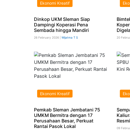
Ekonomi Kreatif
Eko
Dinkop UKM Sleman Siap
Bimte
Dampingi Koperasi Pena
Koper
Sembada hingga Mandiri
Digel
26 February 2026 |
Wijatma T S
20 Febru
Ekonomi Kreatif
Eko
Pemkab Sleman Jembatani 75
Sempa
UMKM Bermitra dengan 17
Kaliu
Perusahaan Besar, Perkuat
Resmi
Rantai Pasok Lokal
09 Febru