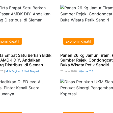
nomi Kreatif
Ekonomi Kreatif
rta Empat Satu Berkah Bidik
Panen 26 Kg Jamur Tiram,
 AMDK DIY, Andalkan
Sumber Rejeki Condongcat
g Distribusi di Sleman
Buka Wisata Petik Sendiri
026 |
Muh Sugiono / Nadi Mulyadi.
25 June 2026 |
Wijatma T S