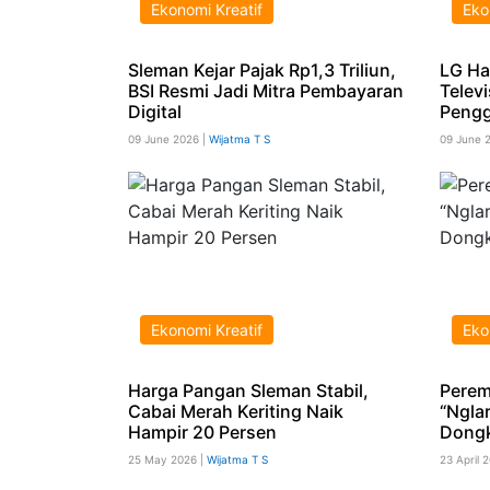
Ekonomi Kreatif
Eko
Sleman Kejar Pajak Rp1,3 Triliun,
LG Ha
BSI Resmi Jadi Mitra Pembayaran
Televi
Digital
Peng
09 June 2026 |
Wijatma T S
09 June 
Ekonomi Kreatif
Eko
Harga Pangan Sleman Stabil,
Pere
Cabai Merah Keriting Naik
“Ngla
Hampir 20 Persen
Dong
25 May 2026 |
Wijatma T S
23 April 