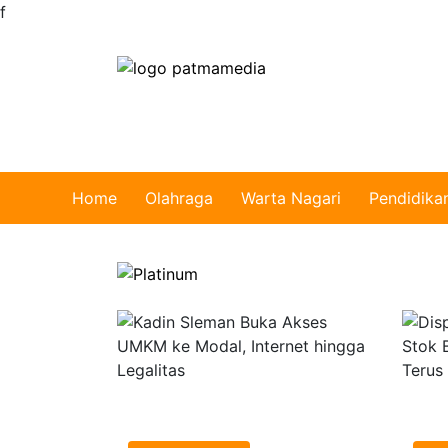
f
Home
Olahraga
Warta Nagari
Pendidika