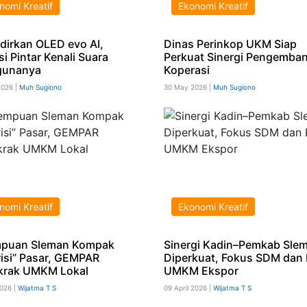
nomi Kreatif
Ekonomi Kreatif
dirkan OLED evo AI,
Dinas Perinkop UKM Siap
si Pintar Kenali Suara
Perkuat Sinergi Pengemba
gunanya
Koperasi
2026 |
Muh Sugiono
30 May 2026 |
Muh Sugiono
nomi Kreatif
Ekonomi Kreatif
mpuan Sleman Kompak
Sinergi Kadin–Pemkab Sle
risi” Pasar, GEMPAR
Diperkuat, Fokus SDM dan 
krak UMKM Lokal
UMKM Ekspor
2026 |
Wijatma T S
09 April 2026 |
Wijatma T S