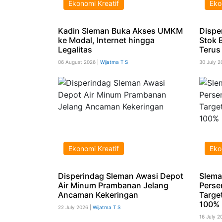
Ekonomi Kreatif
Eko
Kadin Sleman Buka Akses UMKM
Dispe
ke Modal, Internet hingga
Stok 
Legalitas
Terus
06 August 2026 |
Wijatma T S
30 July 2
Ekonomi Kreatif
Eko
Disperindag Sleman Awasi Depot
Slema
Air Minum Prambanan Jelang
Perse
Ancaman Kekeringan
Targe
100%
22 July 2026 |
Wijatma T S
16 July 2