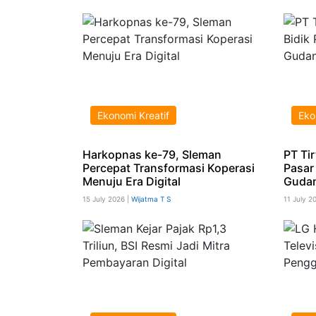
Ekonomi Kreatif
Eko
Harkopnas ke-79, Sleman
PT Ti
Percepat Transformasi Koperasi
Pasar
Menuju Era Digital
Gudan
15 July 2026 |
Wijatma T S
11 July 2