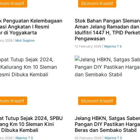
nomi Kreatif
Ekonomi Kreatif
k Penguatan Kelembagaan
Stok Bahan Pangan Sleman
asi Angkatan I Resmi
Aman Jelang Ramadan dan
ar di Yogyakarta
Idulfitri 1447 H, TPID Perke
Pengawasan
ary 2026 |
Muh Sugiono
12 February 2026 |
Wijatma T S
nomi Kreatif
Ekonomi Kreatif
t Tutup Sejak 2024, SPBU
Jelang HBKN, Satgas Sabe
rang Km 10 Sleman Kini
Pangan DIY Pastikan Harga
 Dibuka Kembali
Beras dan Sembako Stabil
ary 2026 |
Wijatma T S
05 February 2026 |
Wijatma T S