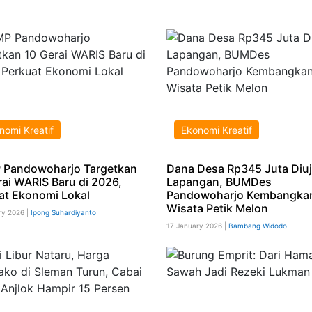
nomi Kreatif
Ekonomi Kreatif
Pandowoharjo Targetkan
Dana Desa Rp345 Juta Diuji
rai WARIS Baru di 2026,
Lapangan, BUMDes
at Ekonomi Lokal
Pandowoharjo Kembangka
Wisata Petik Melon
ry 2026 |
Ipong Suhardiyanto
17 January 2026 |
Bambang Widodo