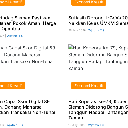
nomi Kreatif
Ekonomi Kreatif
rindag Sleman Pastikan
Sutiasih Dorong J-CoVa 2
Bahan Pokok Aman, Harga
Naikkan Kelas UMKM Slem
 Dipantau
25 July 2026 |
Wijatma T S
026 |
Wijatma T S
nomi Kreatif
Ekonomi Kreatif
n Capai Skor Digital 89
Hari Koperasi ke-79, Koper
n, Danang Maharsa
Sleman Didorong Bangun 
tkan Transaksi Non-Tunai
Tangguh Hadapi Tantanga
Zaman
026 |
Wijatma T S
16 July 2026 |
Wijatma T S