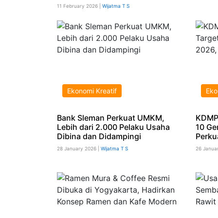
11 February 2026 |
Wijatma T S
Ekonomi Kreatif
Eko
Bank Sleman Perkuat UMKM,
KDMP 
Lebih dari 2.000 Pelaku Usaha
10 Ge
Dibina dan Didampingi
Perku
28 January 2026 |
Wijatma T S
26 Janua