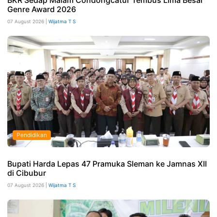
BKR Sedap Malam Condongcatur Tembus Lima Besar
Genre Award 2026
07 August 2026 |
Wijatma T S
Pendidikan
Bupati Harda Lepas 47 Pramuka Sleman ke Jamnas XII
di Cibubur
07 August 2026 |
Wijatma T S