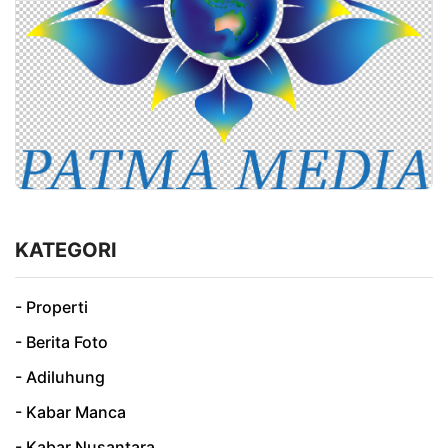
KATEGORI
- Properti
- Berita Foto
- Adiluhung
- Kabar Manca
- Kabar Nusantara