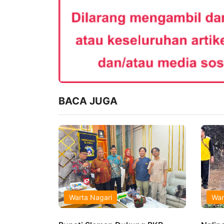
BACA JUGA
Warta Nagari
War