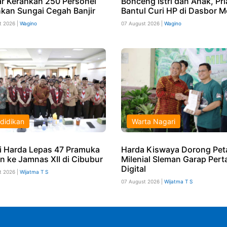
ar Kerahkan 250 Personel
Bonceng Istri dan Anak, Pri
hkan Sungai Cegah Banjir
Bantul Curi HP di Dasbor M
t 2026 |
Wagino
07 August 2026 |
Wagino
didikan
Warta Nagari
i Harda Lepas 47 Pramuka
Harda Kiswaya Dorong Pet
n ke Jamnas XII di Cibubur
Milenial Sleman Garap Pert
Digital
t 2026 |
Wijatma T S
07 August 2026 |
Wijatma T S