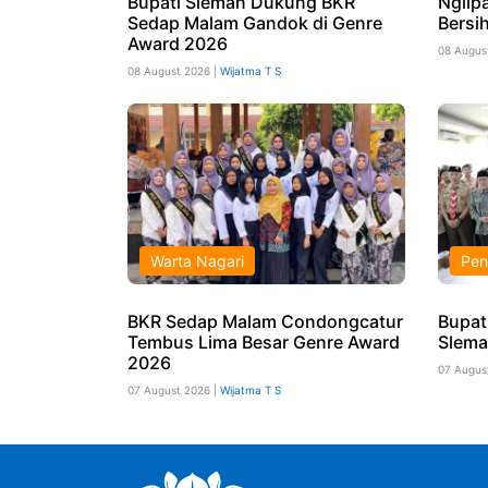
Bupati Sleman Dukung BKR
Nglip
Sedap Malam Gandok di Genre
Bersi
Award 2026
08 Augus
08 August 2026 |
Wijatma T S
Warta Nagari
Pen
BKR Sedap Malam Condongcatur
Bupat
Tembus Lima Besar Genre Award
Slema
2026
07 Augus
07 August 2026 |
Wijatma T S