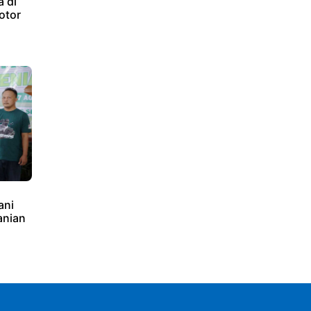
a di
otor
ani
anian