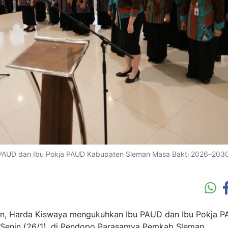
PAUD dan Ibu Pokja PAUD Kabupaten Sleman Masa Bakti 2026–2030
n, Harda Kiswaya mengukuhkan Ibu PAUD dan Ibu Pokja 
Senin (26/1), di Pendopo Parasamya Pemkab Sleman.