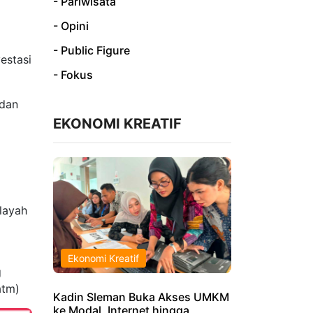
- Pariwisata
- Opini
- Public Figure
estasi
- Fokus
 dan
EKONOMI KREATIF
layah
Ekonomi Kreatif
g
atm)
Kadin Sleman Buka Akses UMKM
ke Modal, Internet hingga