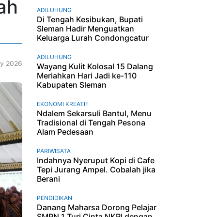
ah
ADILUHUNG
Di Tengah Kesibukan, Bupati
Sleman Hadir Menguatkan
Keluarga Lurah Condongcatur
ADILUHUNG
y 2026
Wayang Kulit Kolosal 15 Dalang
Meriahkan Hari Jadi ke-110
Kabupaten Sleman
EKONOMI KREATIF
Ndalem Sekarsuli Bantul, Menu
Tradisional di Tengah Pesona
Alam Pedesaan
PARIWISATA
Indahnya Nyeruput Kopi di Cafe
Tepi Jurang Ampel. Cobalah jika
Berani
PENDIDIKAN
Danang Maharsa Dorong Pelajar
SMPN 1 Turi Cinta NKRI dengan