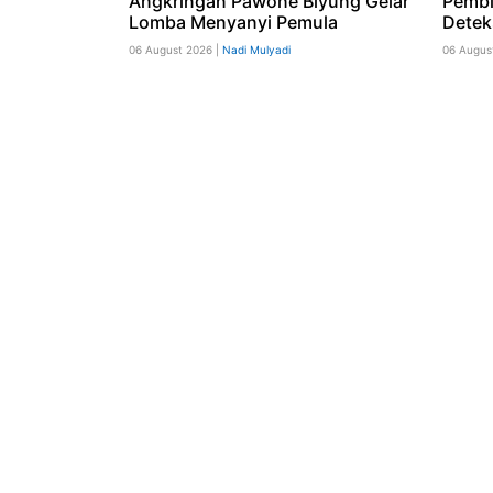
Angkringan Pawone Biyung Gelar
Pembi
Lomba Menyanyi Pemula
Detek
06 August 2026 |
Nadi Mulyadi
06 Augus