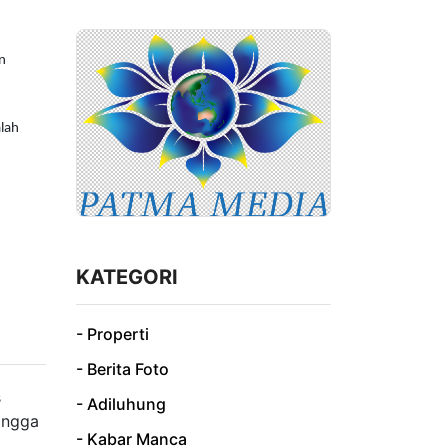
n
alah
KATEGORI
- Properti
- Berita Foto
- Adiluhung
- Kabar Manca