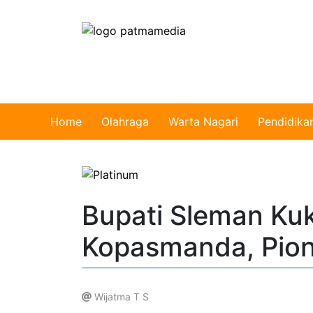
Home
Olahraga
Warta Nagari
Pendidika
Bupati Sleman Ku
Kopasmanda, Pion
Wijatma T S
.