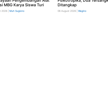
ayaan Pengembangan Alat
Psikotropika, Dua Tersang
si MBG Karya Siswa Turi
Ditangkap
t 2026 |
Muh Sugiono
06 August 2026 |
Wagino