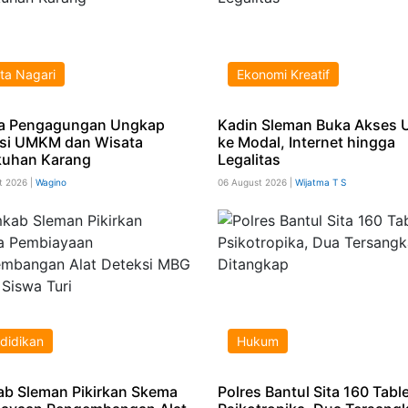
ta Nagari
Ekonomi Kreatif
a Pengagungan Ungkap
Kadin Sleman Buka Akses
si UMKM dan Wisata
ke Modal, Internet hingga
uhan Karang
Legalitas
t 2026 |
Wagino
06 August 2026 |
Wijatma T S
didikan
Hukum
b Sleman Pikirkan Skema
Polres Bantul Sita 160 Tabl