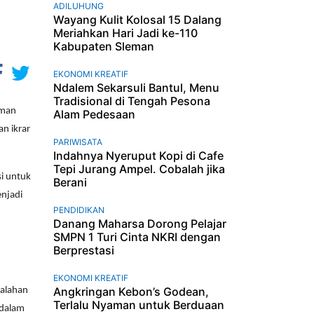
ADILUHUNG
Wayang Kulit Kolosal 15 Dalang
Meriahkan Hari Jadi ke-110
Kabupaten Sleman
EKONOMI KREATIF
Ndalem Sekarsuli Bantul, Menu
Tradisional di Tengah Pesona
eman
Alam Pedesaan
n ikrar
PARIWISATA
Indahnya Nyeruput Kopi di Cafe
Tepi Jurang Ampel. Cobalah jika
i untuk
Berani
njadi
PENDIDIKAN
Danang Maharsa Dorong Pelajar
SMPN 1 Turi Cinta NKRI dengan
Berprestasi
EKONOMI KREATIF
Angkringan Kebon’s Godean,
salahan
Terlalu Nyaman untuk Berduaan
 dalam