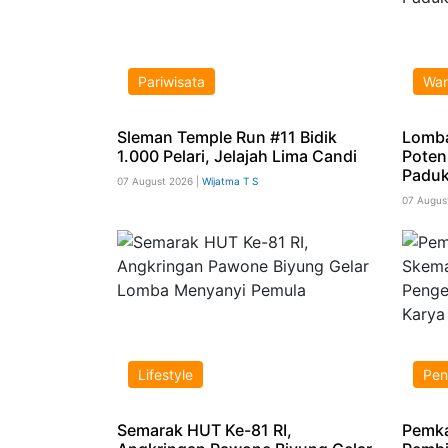
Pariwisata
War
Sleman Temple Run #11 Bidik
Lomb
1.000 Pelari, Jelajah Lima Candi
Poten
Paduk
07 August 2026 |
Wijatma T S
07 Augus
Lifestyle
Pen
Semarak HUT Ke-81 RI,
Pemka