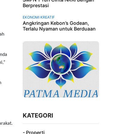
Berprestasi
EKONOMI KREATIF
Angkringan Kebon’s Godean,
Terlalu Nyaman untuk Berduaan
ah
emda
i,”
n
KATEGORI
arakat.
- Properti