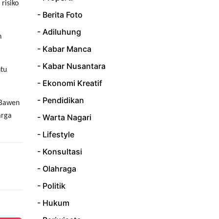
risiko
- Berita Foto
- Adiluhung
n
- Kabar Manca
- Kabar Nusantara
tu
- Ekonomi Kreatif
- Pendidikan
–Bawen
arga
- Warta Nagari
- Lifestyle
- Konsultasi
- Olahraga
- Politik
- Hukum