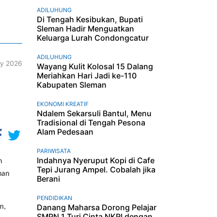
ADILUHUNG
Di Tengah Kesibukan, Bupati
Sleman Hadir Menguatkan
Keluarga Lurah Condongcatur
ADILUHUNG
ry 2026
Wayang Kulit Kolosal 15 Dalang
Meriahkan Hari Jadi ke-110
Kabupaten Sleman
EKONOMI KREATIF
Ndalem Sekarsuli Bantul, Menu
Tradisional di Tengah Pesona
Alam Pedesaan
PARIWISATA
Indahnya Nyeruput Kopi di Cafe
n
Tepi Jurang Ampel. Cobalah jika
han
Berani
PENDIDIKAN
Danang Maharsa Dorong Pelajar
m,
SMPN 1 Turi Cinta NKRI dengan