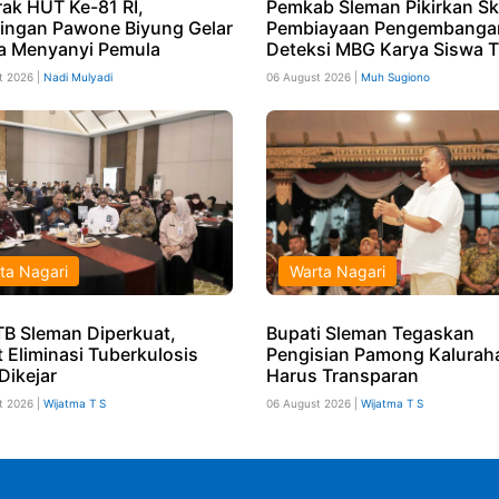
ak HUT Ke-81 RI,
Pemkab Sleman Pikirkan S
ingan Pawone Biyung Gelar
Pembiayaan Pengembangan
 Menyanyi Pemula
Deteksi MBG Karya Siswa T
t 2026 |
Nadi Mulyadi
06 August 2026 |
Muh Sugiono
ta Nagari
Warta Nagari
TB Sleman Diperkuat,
Bupati Sleman Tegaskan
t Eliminasi Tuberkulosis
Pengisian Pamong Kalurah
Dikejar
Harus Transparan
t 2026 |
Wijatma T S
06 August 2026 |
Wijatma T S