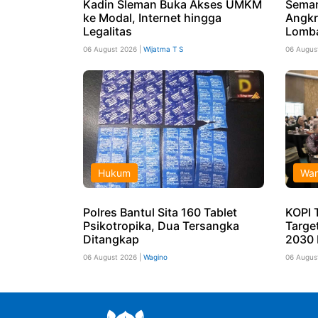
Kadin Sleman Buka Akses UMKM
Semar
ke Modal, Internet hingga
Angkr
Legalitas
Lomba
06 August 2026 |
Wijatma T S
06 Augus
Hukum
War
Polres Bantul Sita 160 Tablet
KOPI 
Psikotropika, Dua Tersangka
Targe
Ditangkap
2030 
06 August 2026 |
Wagino
06 Augus