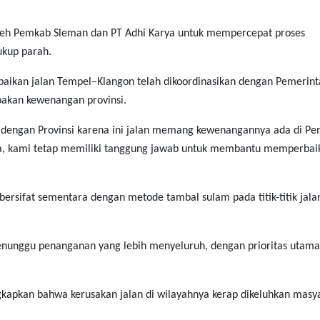
 oleh Pemkab Sleman dan PT Adhi Karya untuk mempercepat proses
ukup parah.
aikan jalan Tempel–Klangon telah dikoordinasikan dengan Pemerint
pakan kewenangan provinsi.
asi dengan Provinsi karena ini jalan memang kewenangannya ada di P
gga, kami tetap memiliki tanggung jawab untuk membantu memperbaik
bersifat sementara dengan metode tambal sulam pada titik-titik jala
menunggu penanganan yang lebih menyeluruh, dengan prioritas utama
gkapkan bahwa kerusakan jalan di wilayahnya kerap dikeluhkan masy