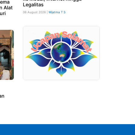
kema
Legalitas
 Alat
uri
06 August 2026 |
Wijatma T S
an