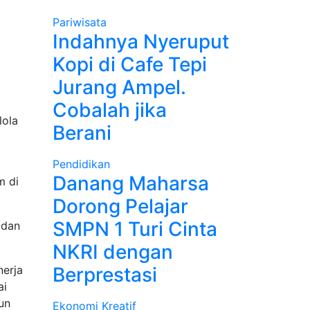
Pariwisata
Indahnya Nyeruput
Kopi di Cafe Tepi
Jurang Ampel.
Cobalah jika
lola
Berani
Pendidikan
Danang Maharsa
m di
Dorong Pelajar
SMPN 1 Turi Cinta
 dan
NKRI dengan
nerja
Berprestasi
ai
un
Ekonomi Kreatif