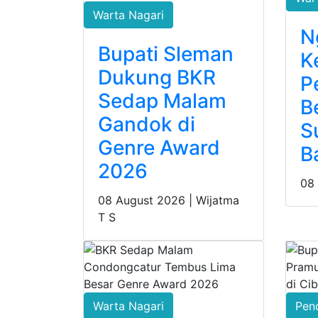
Warta Nagari
N
Bupati Sleman
K
Dukung BKR
P
Sedap Malam
B
Gandok di
S
Genre Award
B
2026
08
08 August 2026 |
Wijatma
T S
Warta Nagari
Pen