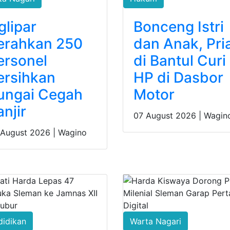
glipar
Bonceng Istri
erahkan 250
dan Anak, Pri
ersonel
di Bantul Curi
ersihkan
HP di Dasbor
ungai Cegah
Motor
anjir
07 August 2026 |
Wagin
 August 2026 |
Wagino
didikan
Warta Nagari