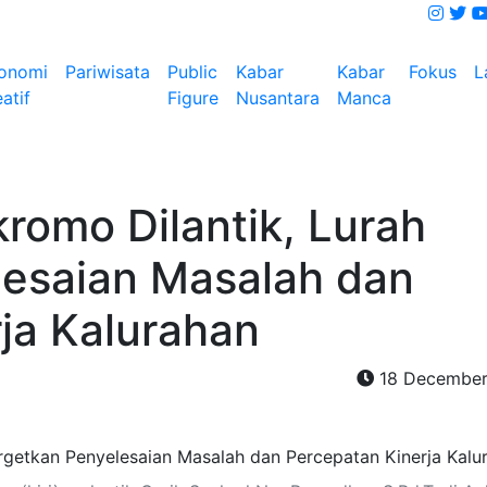
onomi
Pariwisata
Public
Kabar
Kabar
Fokus
L
atif
Figure
Nusantara
Manca
romo Dilantik, Lurah
lesaian Masalah dan
ja Kalurahan
18 December