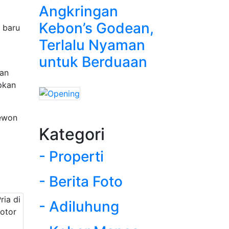
Angkringan
Kebon’s Godean,
 baru
Terlalu Nyaman
untuk Berduaan
ran
pkan
newon
Kategori
- Properti
- Berita Foto
- Adiluhung