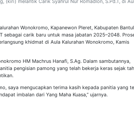
(kiri) melantik Carik Syahrul Nur Romadlon, S.Pd.T, di Au
lurahan Wonokromo, Kapanewon Pleret, Kabupaten Bantul
.T sebagai carik baru untuk masa jabatan 2025–2048. Pros
berlangsung khidmat di Aula Kalurahan Wonokromo, Kamis
Wonokromo HM Machrus Hanafi, S.Ag. Dalam sambutannya,
itia pengisian pamong yang telah bekerja keras sejak ta
ntikan.
o, saya mengucapkan terima kasih kepada panitia yang te
ndapat imbalan dari Yang Maha Kuasa,” ujarnya.