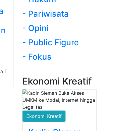
a
- Pariwisata
i
- Opini
an
- Public Figure
- Fokus
a T
Ekonomi Kreatif
Ekonomi Kreatif