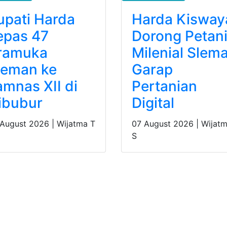
upati Harda
Harda Kisway
epas 47
Dorong Petan
ramuka
Milenial Slem
leman ke
Garap
amnas XII di
Pertanian
ibubur
Digital
 August 2026 |
Wijatma T
07 August 2026 |
Wijatm
S