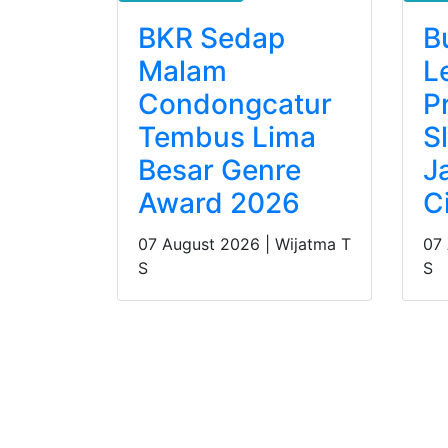
BKR Sedap
B
Malam
L
Condongcatur
P
Tembus Lima
S
Besar Genre
J
Award 2026
C
07 August 2026 |
Wijatma T
07
S
S