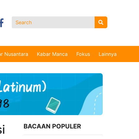
r Nusantara
Kabar Manca
Fokus
Lainnya
i
BACAAN POPULER