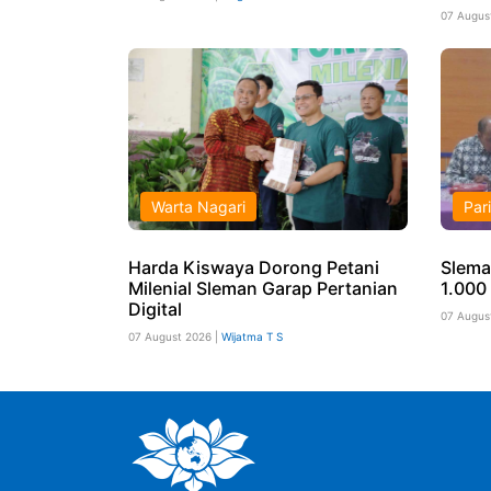
07 Augus
Warta Nagari
Par
Harda Kiswaya Dorong Petani
Slema
Milenial Sleman Garap Pertanian
1.000 
Digital
07 Augus
07 August 2026 |
Wijatma T S