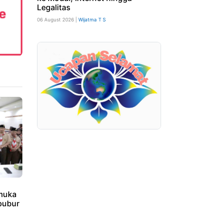
Legalitas
06 August 2026 |
Wijatma T S
amuka
bubur