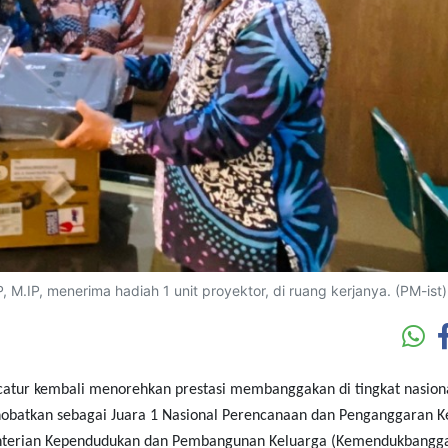
 M.IP, menerima hadiah 1 unit proyektor, di ruang kerjanya. (PM-ist)
tur kembali menorehkan prestasi membanggakan di tingkat nasiona
nobatkan sebagai Juara 1 Nasional Perencanaan dan Penganggaran K
menterian Kependudukan dan Pembangunan Keluarga (Kemendukbangga