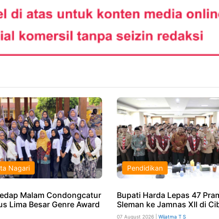
ta Nagari
Pendidikan
edap Malam Condongcatur
Bupati Harda Lepas 47 Pr
s Lima Besar Genre Award
Sleman ke Jamnas XII di Ci
07 August 2026 |
Wijatma T S