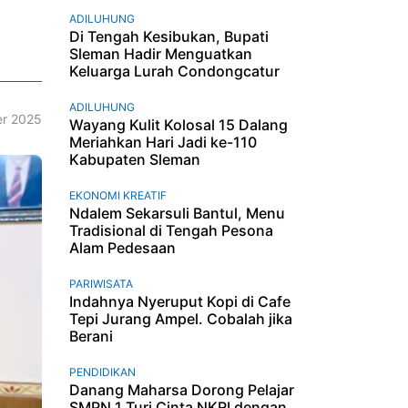
ADILUHUNG
Di Tengah Kesibukan, Bupati
Sleman Hadir Menguatkan
Keluarga Lurah Condongcatur
ADILUHUNG
r 2025
Wayang Kulit Kolosal 15 Dalang
Meriahkan Hari Jadi ke-110
Kabupaten Sleman
EKONOMI KREATIF
Ndalem Sekarsuli Bantul, Menu
Tradisional di Tengah Pesona
Alam Pedesaan
PARIWISATA
Indahnya Nyeruput Kopi di Cafe
Tepi Jurang Ampel. Cobalah jika
Berani
PENDIDIKAN
Danang Maharsa Dorong Pelajar
SMPN 1 Turi Cinta NKRI dengan