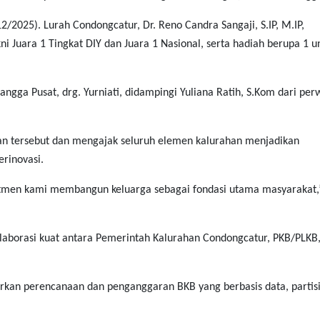
12/2025).
Lurah Condongcatur, Dr. Reno Candra Sangaji, S.IP, M.IP,
 Juara 1 Tingkat DIY dan Juara 1 Nasional, serta hadiah berupa 1 un
gga Pusat, drg. Yurniati, didampingi Yuliana Ratih, S.Kom dari per
an tersebut dan mengajak seluruh elemen kalurahan menjadikan
erinovasi.
mitmen kami membangun keluarga sebagai fondasi utama masyarakat,
kolaborasi kuat antara Pemerintah Kalurahan Condongcatur, PKB/PLKB
kan perencanaan dan penganggaran BKB yang berbasis data, partisip