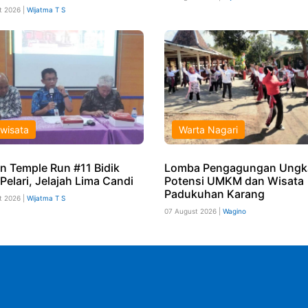
t 2026 |
Wijatma T S
iwisata
Warta Nagari
n Temple Run #11 Bidik
Lomba Pengagungan Ungk
Pelari, Jelajah Lima Candi
Potensi UMKM dan Wisata
Padukuhan Karang
t 2026 |
Wijatma T S
07 August 2026 |
Wagino