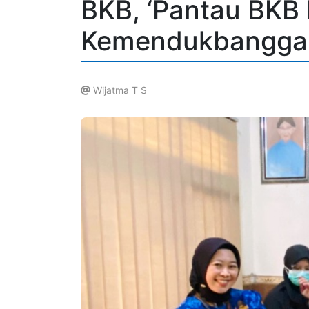
BKB, ‘Pantau BKB M
Kemendukbangga
Wijatma T S
.