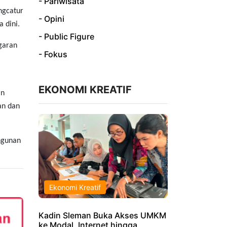
- Pariwisata
ngcatur
- Opini
 dini.
- Public Figure
garan
- Fokus
EKONOMI KREATIF
an
an dan
ngunan
Ekonomi Kreatif
Kadin Sleman Buka Akses UMKM
ke Modal, Internet hingga