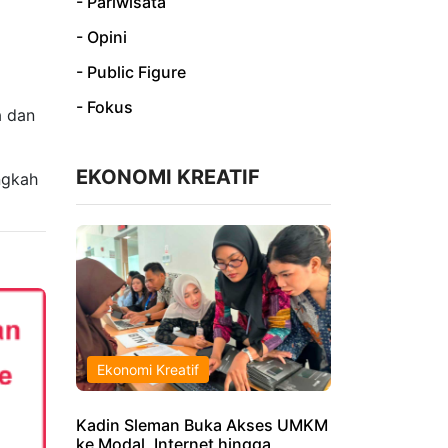
- Pariwisata
- Opini
- Public Figure
- Fokus
a dan
EKONOMI KREATIF
ngkah
Ekonomi Kreatif
Kadin Sleman Buka Akses UMKM
ke Modal, Internet hingga