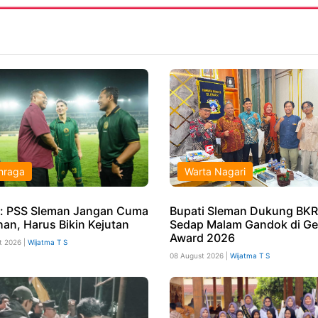
hraga
Warta Nagari
: PSS Sleman Jangan Cuma
Bupati Sleman Dukung BKR
han, Harus Bikin Kejutan
Sedap Malam Gandok di Ge
Award 2026
t 2026 |
Wijatma T S
08 August 2026 |
Wijatma T S