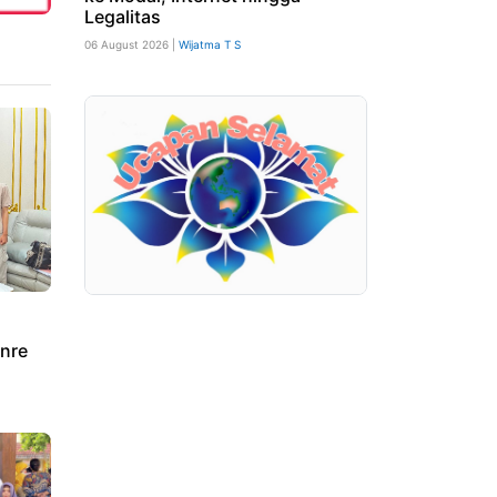
Legalitas
06 August 2026 |
Wijatma T S
nre