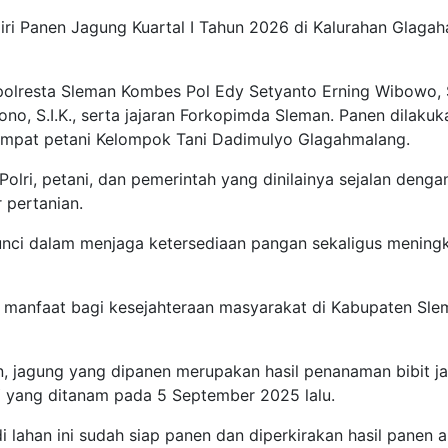
ri Panen Jagung Kuartal I Tahun 2026 di Kalurahan Glagaha
apolresta Sleman Kombes Pol Edy Setyanto Erning Wibowo, 
no, S.I.K., serta jajaran Forkopimda Sleman. Panen dilakuk
h empat petani Kelompok Tani Dadimulyo Glagahmalang.
lri, petani, dan pemerintah yang dinilainya sejalan denga
 pertanian.
 kunci dalam menjaga ketersediaan pangan sekaligus mening
 manfaat bagi kesejahteraan masyarakat di Kabupaten Sle
n, jagung yang dipanen merupakan hasil penanaman bibit j
Y yang ditanam pada 5 September 2025 lalu.
i lahan ini sudah siap panen dan diperkirakan hasil panen 