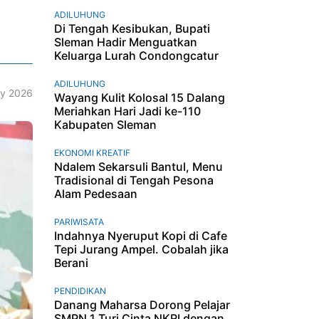
ADILUHUNG
Di Tengah Kesibukan, Bupati
Sleman Hadir Menguatkan
Keluarga Lurah Condongcatur
ADILUHUNG
y 2026
Wayang Kulit Kolosal 15 Dalang
Meriahkan Hari Jadi ke-110
Kabupaten Sleman
EKONOMI KREATIF
Ndalem Sekarsuli Bantul, Menu
Tradisional di Tengah Pesona
Alam Pedesaan
PARIWISATA
Indahnya Nyeruput Kopi di Cafe
Tepi Jurang Ampel. Cobalah jika
Berani
PENDIDIKAN
Danang Maharsa Dorong Pelajar
SMPN 1 Turi Cinta NKRI dengan