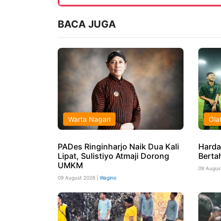
BACA JUGA
Warta Nagari
Ola
PADes Ringinharjo Naik Dua Kali
Harda
Lipat, Sulistiyo Atmaji Dorong
Berta
UMKM
09 Augus
09 August 2026 |
Wagino