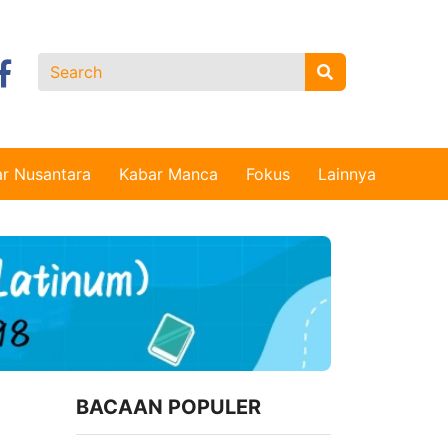
r Nusantara
Kabar Manca
Fokus
Lainnya
BACAAN POPULER