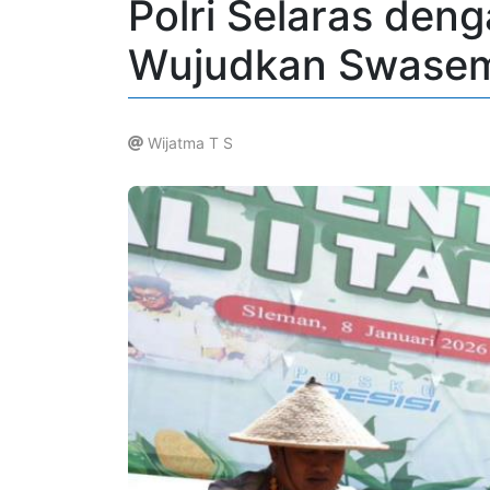
Polri Selaras den
Wujudkan Swase
Wijatma T S
.