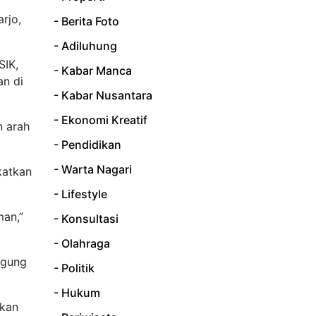
rjo,
- Berita Foto
- Adiluhung
SIK,
- Kabar Manca
an di
- Kabar Nusantara
- Ekonomi Kreatif
n arah
- Pendidikan
- Warta Nagari
katkan
- Lifestyle
man,”
- Konsultasi
- Olahraga
agung
- Politik
- Hukum
akan