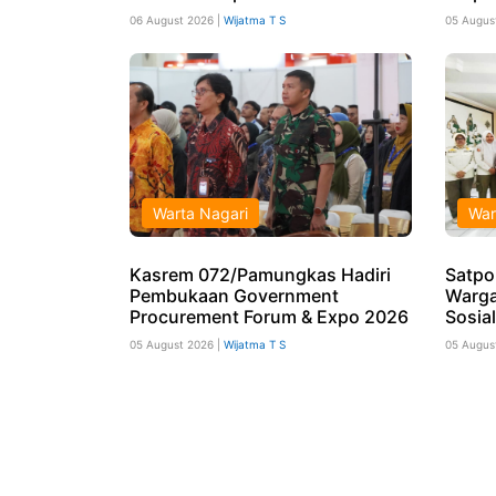
06 August 2026 |
Wijatma T S
05 Augus
Warta Nagari
War
Kasrem 072/Pamungkas Hadiri
Satpo
Pembukaan Government
Warga
Procurement Forum & Expo 2026
Sosia
05 August 2026 |
Wijatma T S
05 Augus