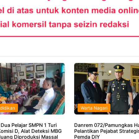
didikan
Warta Nagari
 Dua Pelajar SMPN 1 Turi
Danrem 072/Pamungkas Ha
Komisi D, Alat Deteksi MBG
Pelantikan Pejabat Strategi
luang Diproduksi Massal
Pemda DIY