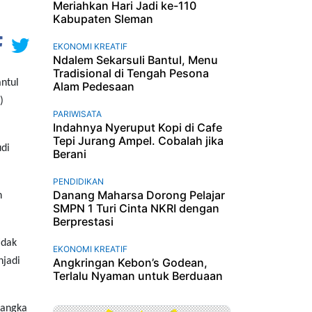
Meriahkan Hari Jadi ke-110
Kabupaten Sleman
EKONOMI KREATIF
Ndalem Sekarsuli Bantul, Menu
Tradisional di Tengah Pesona
ntul
Alam Pedesaan
)
PARIWISATA
Indahnya Nyeruput Kopi di Cafe
Tepi Jurang Ampel. Cobalah jika
udi
Berani
PENDIDIKAN
Danang Maharsa Dorong Pelajar
h
SMPN 1 Turi Cinta NKRI dengan
Berprestasi
idak
EKONOMI KREATIF
njadi
Angkringan Kebon’s Godean,
Terlalu Nyaman untuk Berduaan
Bangka