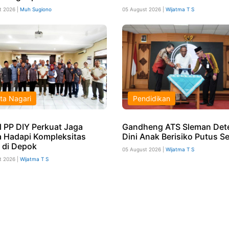
t 2026 |
Muh Sugiono
05 August 2026 |
Wijatma T S
ta Nagari
Pendidikan
l PP DIY Perkuat Jaga
Gandheng ATS Sleman Det
 Hadapi Kompleksitas
Dini Anak Berisiko Putus S
l di Depok
05 August 2026 |
Wijatma T S
t 2026 |
Wijatma T S