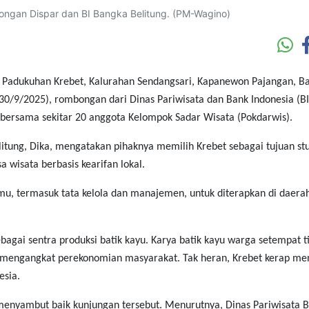
ongan Dispar dan BI Bangka Belitung. (PM-Wagino)
 Padukuhan Krebet, Kalurahan Sendangsari, Kapanewon Pajangan, Ba
 (30/9/2025), rombongan dari Dinas Pariwisata dan Bank Indonesia (BI
 bersama sekitar 20 anggota Kelompok Sadar Wisata (Pokdarwis).
tung, Dika, mengatakan pihaknya memilih Krebet sebagai tujuan st
 wisata berbasis kearifan lokal.
mu, termasuk tata kelola dan manajemen, untuk diterapkan di daera
agai sentra produksi batik kayu. Karya batik kayu warga setempat t
ah mengangkat perekonomian masyarakat. Tak heran, Krebet kerap me
esia.
 menyambut baik kunjungan tersebut. Menurutnya, Dinas Pariwisata 