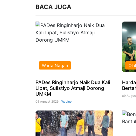
BACA JUGA
Warta Nagari
Ola
PADes Ringinharjo Naik Dua Kali
Harda
Lipat, Sulistiyo Atmaji Dorong
Berta
UMKM
09 Augus
09 August 2026 |
Wagino