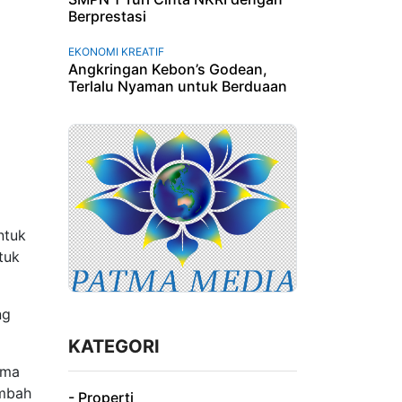
Berprestasi
EKONOMI KREATIF
i
Angkringan Kebon’s Godean,
Terlalu Nyaman untuk Berduaan
i
ntuk
tuk
ng
KATEGORI
ama
ambah
- Properti