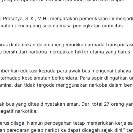
Prasetya, S.IK., M.H., mengatakan pemeriksaan ini menjad
amatan penumpang selama masa peningkatan mobilitas
harus diutamakan dalam mengemudikan armada transportas
a bersih dari narkoba merupakan faktor utama yang harus
mberikan edukasi kepada para awak bus mengenai bahaya
erhadap keselamatan berkendara. Para sopir diingatkan u
tamina, dan tidak tergoda menggunakan narkoba dalam ben
k bus yang dites dinyatakan aman. Dari total 27 orang ya
egatif narkotika.
 terus dijaga. Namun pencegahan tetap memerlukan kerja s
an peredaran gelap narkotika dapat dicegah sejak dini,” t