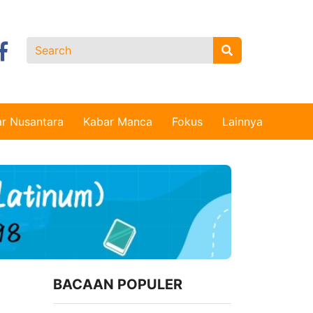
r Nusantara
Kabar Manca
Fokus
Lainnya
BACAAN POPULER