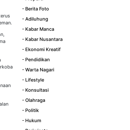
- Berita Foto
terus
- Adiluhung
leman.
- Kabar Manca
n,
- Kabar Nusantara
ama
- Ekonomi Kreatif
- Pendidikan
a
arkoba
- Warta Nagari
- Lifestyle
unaan
- Konsultasi
- Olahraga
alan
- Politik
- Hukum