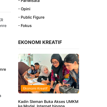
- Pariwisata
- Opini
- Public Figure
- Fokus
EKONOMI KREATIF
nre
Ekonomi Kreatif
Kadin Sleman Buka Akses UMKM
ke Modal, Internet hingga