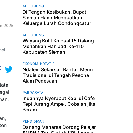
ADILUHUNG
Di Tengah Kesibukan, Bupati
Sleman Hadir Menguatkan
Keluarga Lurah Condongcatur
r 2025
ADILUHUNG
Wayang Kulit Kolosal 15 Dalang
Meriahkan Hari Jadi ke-110
nal
Kabupaten Sleman
EKONOMI KREATIF
Ndalem Sekarsuli Bantul, Menu
Tradisional di Tengah Pesona
Alam Pedesaan
atal
agai
PARIWISATA
Indahnya Nyeruput Kopi di Cafe
man,
Tepi Jurang Ampel. Cobalah jika
Berani
an,
PENDIDIKAN
ten
Danang Maharsa Dorong Pelajar
SMPN 1 Turi Cinta NKRI dengan