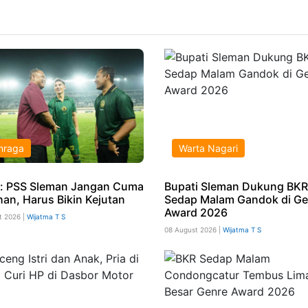
hraga
Warta Nagari
: PSS Sleman Jangan Cuma
Bupati Sleman Dukung BKR
han, Harus Bikin Kejutan
Sedap Malam Gandok di Ge
Award 2026
t 2026 |
Wijatma T S
08 August 2026 |
Wijatma T S