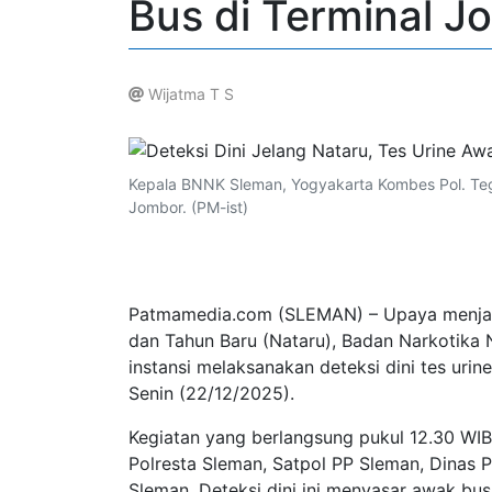
Bus di Terminal J
Wijatma T S
.
Kepala BNNK Sleman, Yogyakarta Kombes Pol. Teguh 
Jombor. (PM-ist)
Patmamedia.com (SLEMAN) – Upaya menjami
dan Tahun Baru (Nataru), Badan Narkotika
instansi melaksanakan deteksi dini tes urin
Senin (22/12/2025).
Kegiatan yang berlangsung pukul 12.30 WIB
Polresta Sleman, Satpol PP Sleman, Dinas 
Sleman. Deteksi dini ini menyasar awak bus