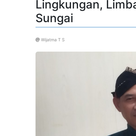
Lingkungan, Limba
Sungai
Wijatma T S
.