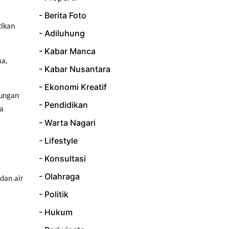
.
- Berita Foto
tikan
- Adiluhung
- Kabar Manca
ma,
- Kabar Nusantara
- Ekonomi Kreatif
dungan
- Pendidikan
a
- Warta Nagari
- Lifestyle
- Konsultasi
- Olahraga
dan air
- Politik
- Hukum