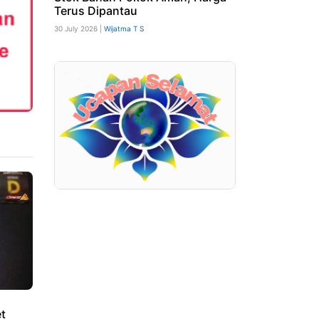
Terus Dipantau
30 July 2026 |
Wijatma T S
et