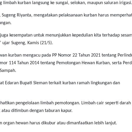
limbah kurban langsung ke sungai, selokan, maupun saluran irigasi
, Sugeng Riyanta, mengatakan pelaksanaan kurban harus memperha
ungan.
juga kesempatan untuk menunjukkan kepedulian kita terhadap sesa
” ujar Sugeng, Kamis (21/5).
wan kurban mengacu pada PP Nomor 22 Tahun 2021 tentang Perlin
omor 114 Tahun 2014 tentang Pemotongan Hewan Kurban, serta Perd
 Sampah.
Surat Edaran Bupati Sleman terkait kurban ramah lingkungan dan
atikan pengelolaan limbah pemotongan. Limbah cair seperti darah 
k atau ditimbun dengan taburan kapur.
n organ hewan harus dikubur atau dimanfaatkan lebih lanjut.