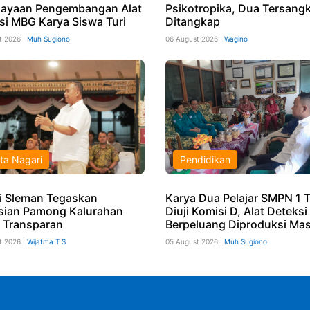
ayaan Pengembangan Alat
Psikotropika, Dua Tersang
si MBG Karya Siswa Turi
Ditangkap
t 2026 |
Muh Sugiono
06 August 2026 |
Wagino
ta Nagari
Pendidikan
i Sleman Tegaskan
Karya Dua Pelajar SMPN 1 T
sian Pamong Kalurahan
Diuji Komisi D, Alat Deteks
 Transparan
Berpeluang Diproduksi Mas
t 2026 |
Wijatma T S
05 August 2026 |
Muh Sugiono