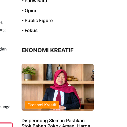
- Pariwisata
- Opini
- Public Figure
H,
- Fokus
bang
EKONOMI KREATIF
gian
Ekonomi Kreatif
sungai
Disperindag Sleman Pastikan
Stok Bahan Pokok Aman, Harga