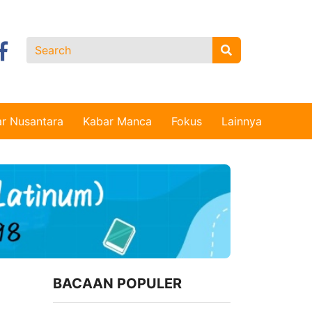
r Nusantara
Kabar Manca
Fokus
Lainnya
BACAAN POPULER