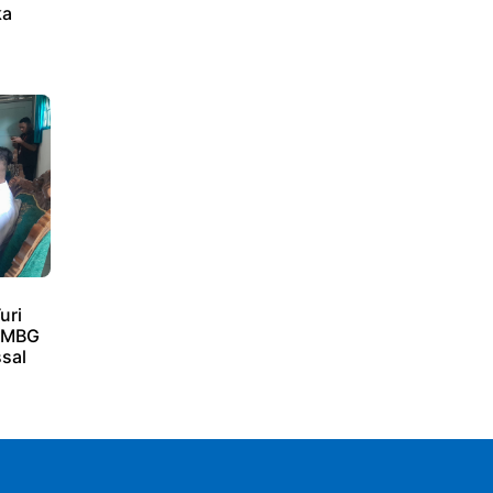
ka
uri
i MBG
sal