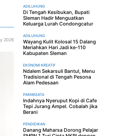
ADILUHUNG
Di Tengah Kesibukan, Bupati
Sleman Hadir Menguatkan
Keluarga Lurah Condongcatur
ADILUHUNG
y 2026
Wayang Kulit Kolosal 15 Dalang
Meriahkan Hari Jadi ke-110
Kabupaten Sleman
EKONOMI KREATIF
Ndalem Sekarsuli Bantul, Menu
Tradisional di Tengah Pesona
Alam Pedesaan
PARIWISATA
Indahnya Nyeruput Kopi di Cafe
Tepi Jurang Ampel. Cobalah jika
Berani
PENDIDIKAN
Danang Maharsa Dorong Pelajar
SMPN 1 Turi Cinta NKRI dengan