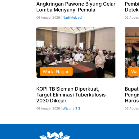
Angkringan Pawone Biyung Gelar
Pembi
Lomba Menyanyi Pemula
Detek
06 August 2026 |
Nadi Mulyadi
06 Augus
Warta Nagari
War
KOPI TB Sleman Diperkuat,
Bupat
Target Eliminasi Tuberkulosis
Pengi
2030 Dikejar
Harus
06 August 2026 |
Wijatma T S
06 Augus