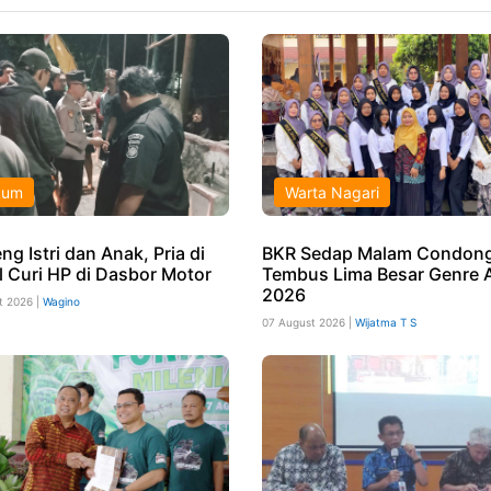
kum
Warta Nagari
g Istri dan Anak, Pria di
BKR Sedap Malam Condong
l Curi HP di Dasbor Motor
Tembus Lima Besar Genre 
2026
t 2026 |
Wagino
07 August 2026 |
Wijatma T S