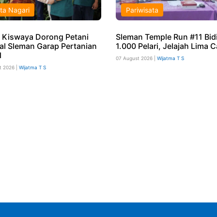
ta Nagari
Pariwisata
 Kiswaya Dorong Petani
Sleman Temple Run #11 Bid
ial Sleman Garap Pertanian
1.000 Pelari, Jelajah Lima 
l
07 August 2026 |
Wijatma T S
t 2026 |
Wijatma T S