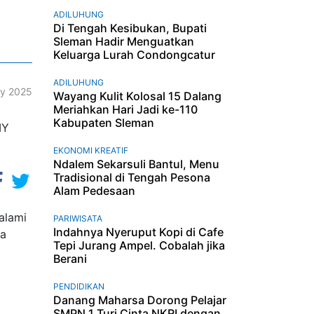
ADILUHUNG
Di Tengah Kesibukan, Bupati
Sleman Hadir Menguatkan
Keluarga Lurah Condongcatur
ADILUHUNG
ly 2025
Wayang Kulit Kolosal 15 Dalang
Meriahkan Hari Jadi ke-110
Kabupaten Sleman
EKONOMI KREATIF
Ndalem Sekarsuli Bantul, Menu
Tradisional di Tengah Pesona
Alam Pedesaan
alami
PARIWISATA
Indahnya Nyeruput Kopi di Cafe
wa
Tepi Jurang Ampel. Cobalah jika
Berani
PENDIDIKAN
Danang Maharsa Dorong Pelajar
SMPN 1 Turi Cinta NKRI dengan