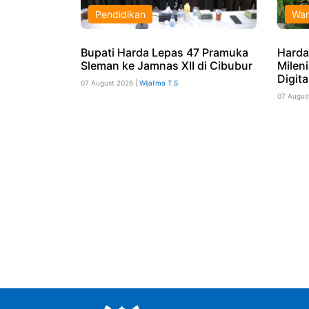
Pendidikan
War
Bupati Harda Lepas 47 Pramuka
Harda
Sleman ke Jamnas XII di Cibubur
Milen
Digita
07 August 2026 |
Wijatma T S
07 Augus