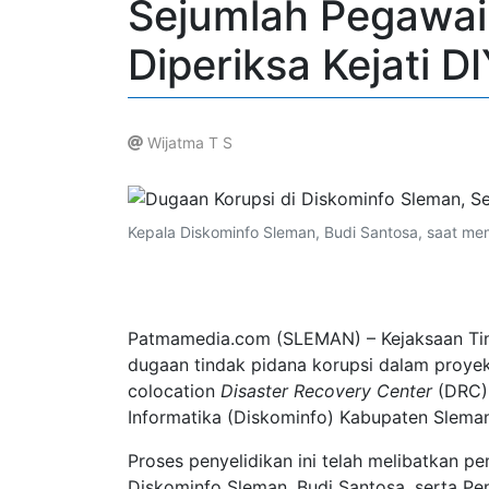
Sejumlah Pegawai
Diperiksa Kejati D
Wijatma T S
.
Kepala Diskominfo Sleman, Budi Santosa, saat m
Patmamedia.com (SLEMAN) – Kejaksaan Ting
dugaan tindak pidana korupsi dalam proy
colocation
Disaster Recovery Center
(DRC) 
Informatika (Diskominfo) Kabupaten Sleman
Proses penyelidikan ini telah melibatkan 
Diskominfo Sleman, Budi Santosa, serta P