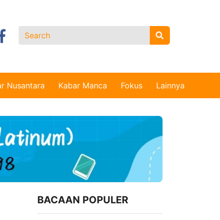
r Nusantara
Kabar Manca
Fokus
Lainnya
BACAAN POPULER