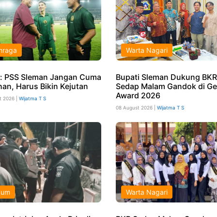
hraga
Warta Nagari
: PSS Sleman Jangan Cuma
Bupati Sleman Dukung BKR
han, Harus Bikin Kejutan
Sedap Malam Gandok di Ge
Award 2026
t 2026 |
Wijatma T S
08 August 2026 |
Wijatma T S
kum
Warta Nagari