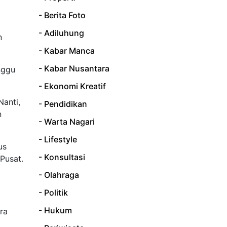
- Berita Foto
- Adiluhung
n
- Kabar Manca
- Kabar Nusantara
nggu
- Ekonomi Kreatif
Nanti,
- Pendidikan
n
- Warta Nagari
- Lifestyle
us
- Konsultasi
Pusat.
- Olahraga
- Politik
- Hukum
ra