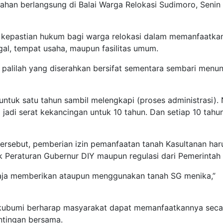
an berlangsung di Balai Warga Relokasi Sudimoro, Senin
uk kepastian hukum bagi warga relokasi dalam memanfaatka
gal, tempat usaha, maupun fasilitas umum.
alilah yang diserahkan bersifat sementara sembari menu
 untuk satu tahun sambil melengkapi (proses administrasi). 
i jadi serat kekancingan untuk 10 tahun. Dan setiap 10 tahu
tersebut, pemberian izin pemanfaatan tanah Kasultanan har
 Peraturan Gubernur DIY maupun regulasi dari Pemerintah 
a aja memberikan ataupun menggunakan tanah SG menika,”
gkubumi berharap masyarakat dapat memanfaatkannya seca
ntingan bersama.