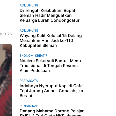
ADILUHUNG
Di Tengah Kesibukan, Bupati
Sleman Hadir Menguatkan
Keluarga Lurah Condongcatur
ADILUHUNG
y 2026
Wayang Kulit Kolosal 15 Dalang
Meriahkan Hari Jadi ke-110
Kabupaten Sleman
EKONOMI KREATIF
Ndalem Sekarsuli Bantul, Menu
Tradisional di Tengah Pesona
Alam Pedesaan
PARIWISATA
Indahnya Nyeruput Kopi di Cafe
Tepi Jurang Ampel. Cobalah jika
Berani
PENDIDIKAN
Danang Maharsa Dorong Pelajar
SMPN 1 Turi Cinta NKRI dengan