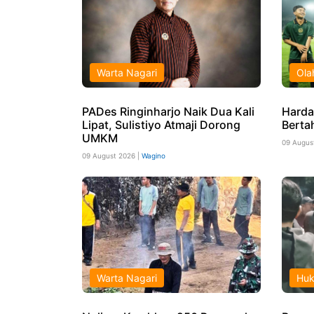
Warta Nagari
Ola
PADes Ringinharjo Naik Dua Kali
Harda
Lipat, Sulistiyo Atmaji Dorong
Berta
UMKM
09 Augus
09 August 2026 |
Wagino
Warta Nagari
Hu