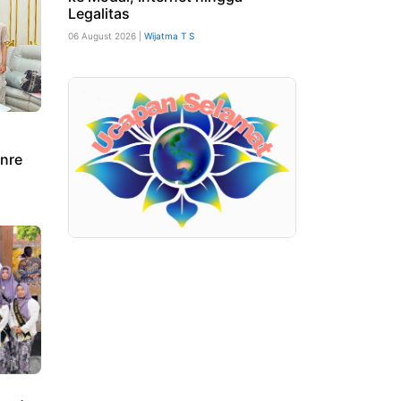
Legalitas
06 August 2026 |
Wijatma T S
nre