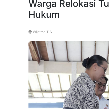
Warga Relokasi Tu
Hukum
Wijatma T S
.