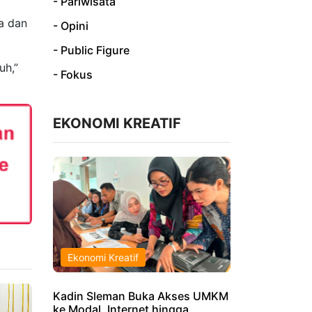
- Pariwisata
a dan
- Opini
- Public Figure
uh,”
- Fokus
EKONOMI KREATIF
Ekonomi Kreatif
Kadin Sleman Buka Akses UMKM
ke Modal, Internet hingga