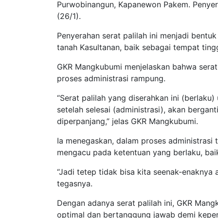
Purwobinangun, Kapanewon Pakem. Penyerah
(26/1).
Penyerahan serat palilah ini menjadi bent
tanah Kasultanan, baik sebagai tempat ting
GKR Mangkubumi menjelaskan bahwa serat p
proses administrasi rampung.
“Serat palilah yang diserahkan ini (berlaku)
setelah selesai (administrasi), akan bergant
diperpanjang,” jelas GKR Mangkubumi.
Ia menegaskan, dalam proses administrasi 
mengacu pada ketentuan yang berlaku, baik
“Jadi tetep tidak bisa kita seenak-enakny
tegasnya.
Dengan adanya serat palilah ini, GKR Man
optimal dan bertanggung jawab demi kepe