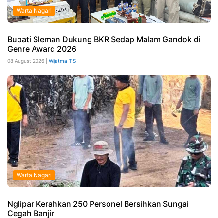
Warta Nagari
Bupati Sleman Dukung BKR Sedap Malam Gandok di
Genre Award 2026
08 August 2026 |
Wijatma T S
Warta Nagari
Nglipar Kerahkan 250 Personel Bersihkan Sungai
Cegah Banjir