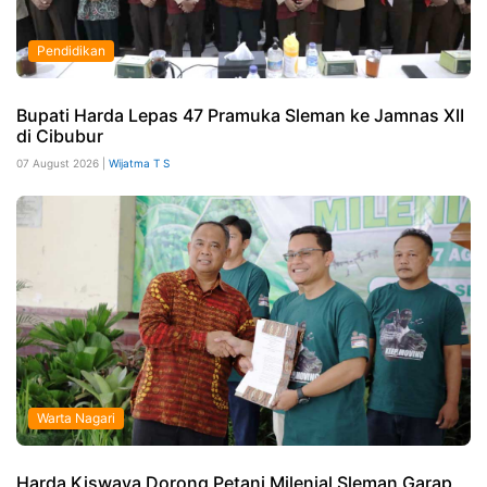
Pendidikan
Bupati Harda Lepas 47 Pramuka Sleman ke Jamnas XII
di Cibubur
07 August 2026 |
Wijatma T S
Warta Nagari
Harda Kiswaya Dorong Petani Milenial Sleman Garap