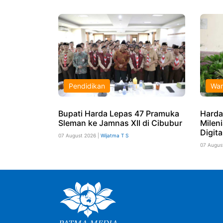
Pendidikan
War
Bupati Harda Lepas 47 Pramuka
Harda
Sleman ke Jamnas XII di Cibubur
Milen
Digita
07 August 2026 |
Wijatma T S
07 Augus