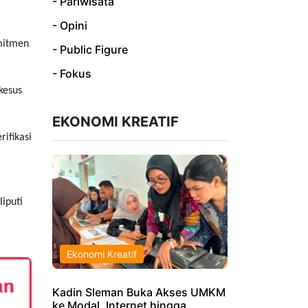
- Pariwisata
- Opini
mitmen
- Public Figure
- Fokus
kesus
EKONOMI KREATIF
ifikasi
iputi
Ekonomi Kreatif
Kadin Sleman Buka Akses UMKM
ke Modal, Internet hingga