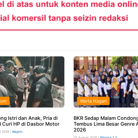
kum
Warta Nagari
g Istri dan Anak, Pria di
BKR Sedap Malam Condong
l Curi HP di Dasbor Motor
Tembus Lima Besar Genre 
2026
t 2026 |
Wagino
07 August 2026 |
Wijatma T S