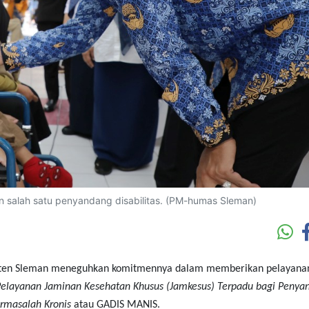
 salah satu penyandang disabilitas. (PM-humas Sleman)
ten Sleman meneguhkan komitmennya dalam memberikan pelayana
Pelayanan Jaminan Kesehatan Khusus (Jamkesus) Terpadu bagi Penya
ermasalah Kronis
atau GADIS MANIS.