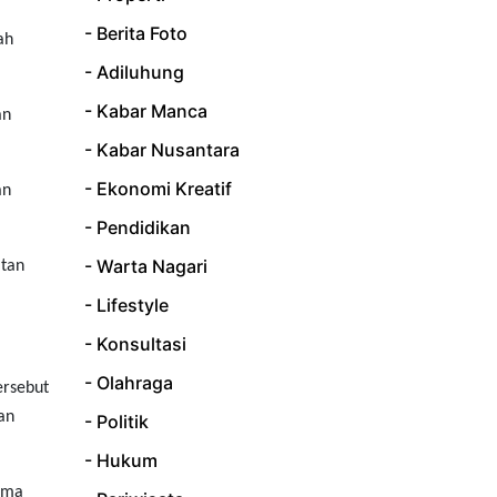
- Berita Foto
ah
- Adiluhung
- Kabar Manca
an
- Kabar Nusantara
- Ekonomi Kreatif
an
- Pendidikan
- Warta Nagari
atan
- Lifestyle
- Konsultasi
- Olahraga
ersebut
an
- Politik
- Hukum
sama