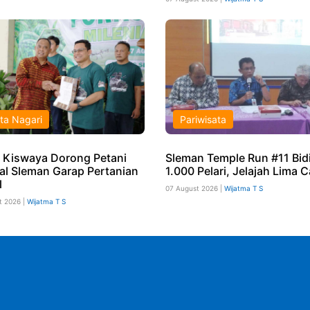
ta Nagari
Pariwisata
 Kiswaya Dorong Petani
Sleman Temple Run #11 Bid
ial Sleman Garap Pertanian
1.000 Pelari, Jelajah Lima 
l
07 August 2026 |
Wijatma T S
t 2026 |
Wijatma T S