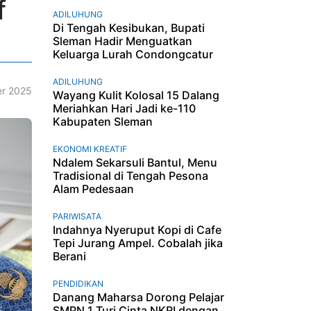
f
ADILUHUNG
Di Tengah Kesibukan, Bupati
Sleman Hadir Menguatkan
Keluarga Lurah Condongcatur
ADILUHUNG
r 2025
Wayang Kulit Kolosal 15 Dalang
Meriahkan Hari Jadi ke-110
Kabupaten Sleman
EKONOMI KREATIF
Ndalem Sekarsuli Bantul, Menu
Tradisional di Tengah Pesona
Alam Pedesaan
PARIWISATA
Indahnya Nyeruput Kopi di Cafe
Tepi Jurang Ampel. Cobalah jika
Berani
PENDIDIKAN
Danang Maharsa Dorong Pelajar
SMPN 1 Turi Cinta NKRI dengan