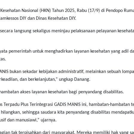
i Kesehatan Nasional (HKN) Tahun 2025, Rabu (17/9) di Pendopo Rum
Jamkessos DIY dan Dinas Kesehatan DIY.
ecara langsung sekaligus meninjau pelaksanaan pelayanan kesehat
yata pemerintah untuk menghadirkan layanan kesehatan yang adil d
tas.
IS bukan sekadar kebijakan administratif, melainkan sebuah lomp
rkeadilan, dan berkelanjutan,” ungkap Danang.
mbatan akses layanan kesehatan bagi penyandang disabilitas.
 Terpadu Plus Terintegrasi GADIS MANIS ini, hambatan-hambatan t
ta hilangkan, sehingga saudara kita penyandang disabilitas mendapatk
sif dan manusiawi,” ujarnya.
agian tak terpisahkan dari masyarakat. Mereka memiliki hak yang 