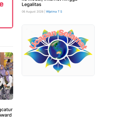
Legalitas
06 August 2026 |
Wijatma T S
catur
Award