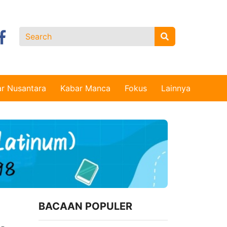
r Nusantara
Kabar Manca
Fokus
Lainnya
BACAAN POPULER