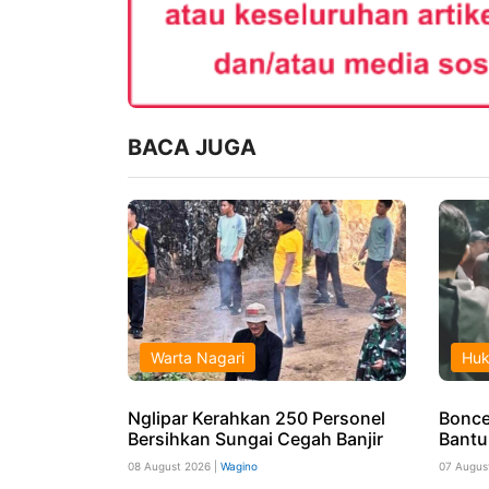
BACA JUGA
Warta Nagari
Hu
Nglipar Kerahkan 250 Personel
Boncen
Bersihkan Sungai Cegah Banjir
Bantu
08 August 2026 |
Wagino
07 Augus