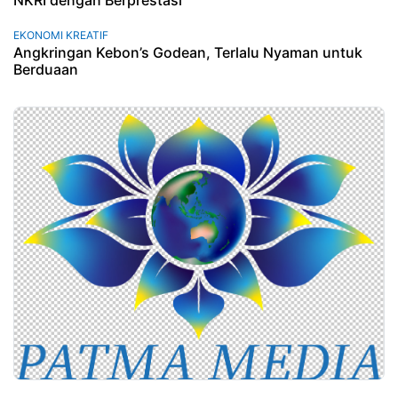
NKRI dengan Berprestasi
EKONOMI KREATIF
Angkringan Kebon’s Godean, Terlalu Nyaman untuk
Berduaan