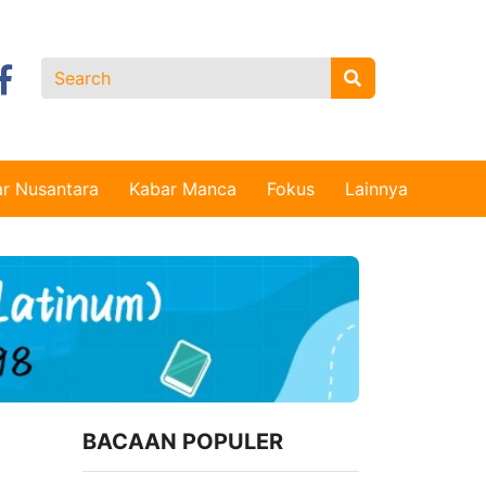
r Nusantara
Kabar Manca
Fokus
Lainnya
BACAAN POPULER