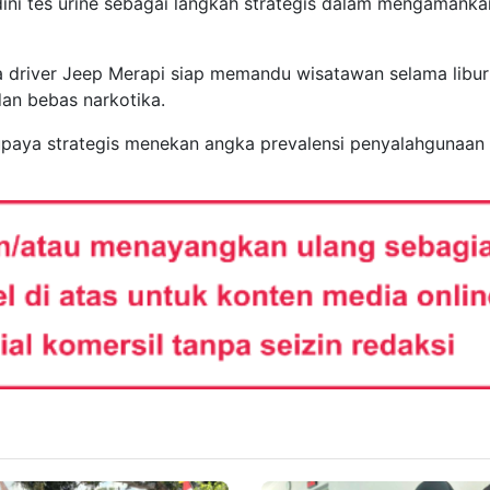
dini tes urine sebagai langkah strategis dalam mengamanka
 driver Jeep Merapi siap memandu wisatawan selama libur
an bebas narkotika.
i upaya strategis menekan angka prevalensi penyalahgunaan