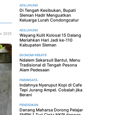
ADILUHUNG
Di Tengah Kesibukan, Bupati
Sleman Hadir Menguatkan
Keluarga Lurah Condongcatur
ADILUHUNG
r 2025
Wayang Kulit Kolosal 15 Dalang
Meriahkan Hari Jadi ke-110
Kabupaten Sleman
EKONOMI KREATIF
Ndalem Sekarsuli Bantul, Menu
Tradisional di Tengah Pesona
Alam Pedesaan
PARIWISATA
Indahnya Nyeruput Kopi di Cafe
Tepi Jurang Ampel. Cobalah jika
Berani
PENDIDIKAN
Danang Maharsa Dorong Pelajar
SMPN 1 Turi Cinta NKRI dengan