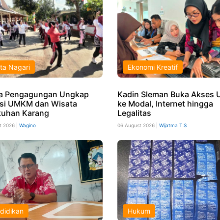
ta Nagari
Ekonomi Kreatif
a Pengagungan Ungkap
Kadin Sleman Buka Akses
si UMKM dan Wisata
ke Modal, Internet hingga
uhan Karang
Legalitas
t 2026 |
Wagino
06 August 2026 |
Wijatma T S
didikan
Hukum