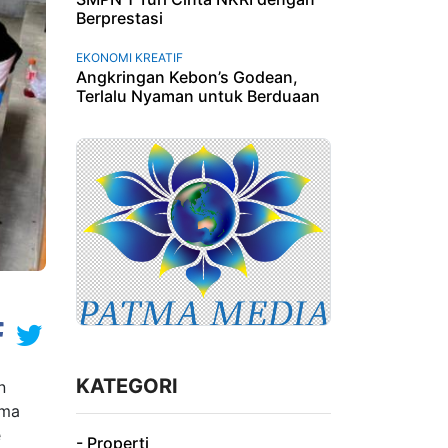
Berprestasi
EKONOMI KREATIF
Angkringan Kebon’s Godean,
Terlalu Nyaman untuk Berduaan
KATEGORI
n
ama
e
- Properti