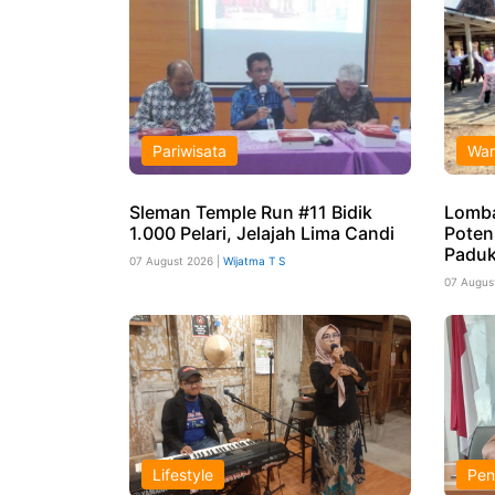
Pariwisata
War
Sleman Temple Run #11 Bidik
Lomb
1.000 Pelari, Jelajah Lima Candi
Poten
Paduk
07 August 2026 |
Wijatma T S
07 Augus
Lifestyle
Pen