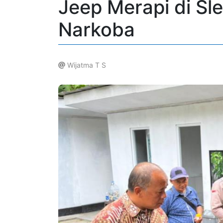
Jeep Merapi di Sl
Narkoba
Wijatma T S
.