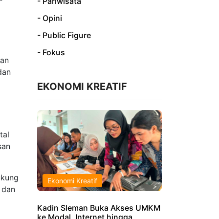
- Pariwisata
- Opini
- Public Figure
- Fokus
kan
dan
EKONOMI KREATIF
tal
san
ukung
Ekonomi Kreatif
 dan
Kadin Sleman Buka Akses UMKM
ke Modal, Internet hingga