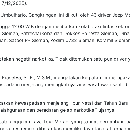
17/12/2025).
Umbulharjo, Cangkringan, ini diikuti oleh 43 driver Jeep Me
ngga 12.00 WIB dengan melibatkan kolaborasi lintas sektor,
Sleman, Satresnarkoba dan Dokkes Polresta Sleman, Dina
man, Satpol PP Sleman, Kodim 0732 Sleman, Koramil Sleman
atakan negatif narkotika. Tidak ditemukan satu pun driver 
Prasetya, S.I.K., M.S.M., mengatakan kegiatan ini merupak
aspadaan menjelang meningkatnya arus wisatawan saat lib
gkatkan kewaspadaan menjelang libur Natal dan Tahun Baru,
yalahgunaan dan peredaran gelap narkotika,” ujarnya.
sata unggulan Lava Tour Merapi yang sangat bergantung 
tu, para pengemudi diharapkan memiliki daya tangkal terhada