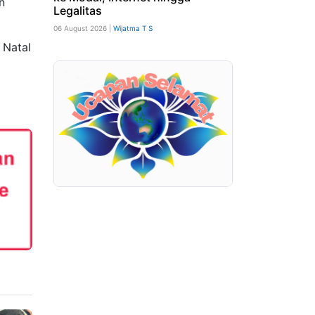
n
Legalitas
06 August 2026 |
Wijatma T S
 Natal