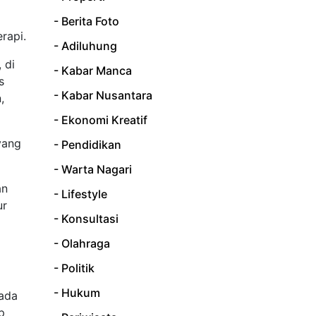
- Berita Foto
rapi.
- Adiluhung
 di
- Kabar Manca
s
- Kabar Nusantara
,
- Ekonomi Kreatif
yang
- Pendidikan
- Warta Nagari
an
- Lifestyle
ur
- Konsultasi
- Olahraga
- Politik
- Hukum
pada
p