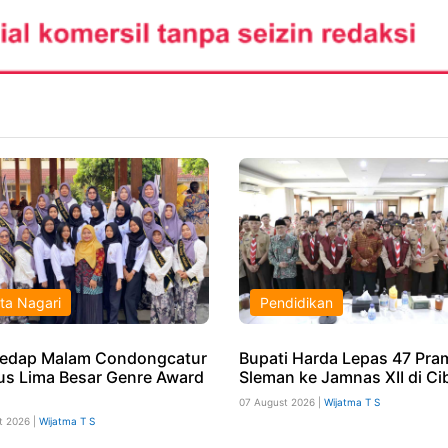
ta Nagari
Pendidikan
edap Malam Condongcatur
Bupati Harda Lepas 47 Pr
s Lima Besar Genre Award
Sleman ke Jamnas XII di Ci
07 August 2026 |
Wijatma T S
t 2026 |
Wijatma T S