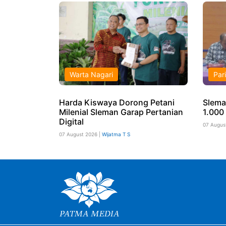
Warta Nagari
Par
Harda Kiswaya Dorong Petani
Slema
Milenial Sleman Garap Pertanian
1.000 
Digital
07 Augus
07 August 2026 |
Wijatma T S