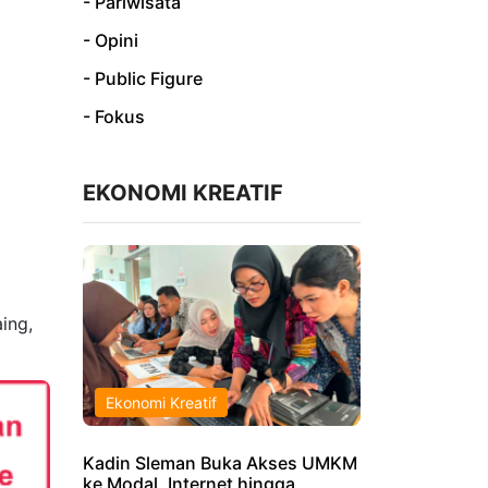
- Pariwisata
- Opini
- Public Figure
- Fokus
EKONOMI KREATIF
ing,
Ekonomi Kreatif
Kadin Sleman Buka Akses UMKM
ke Modal, Internet hingga