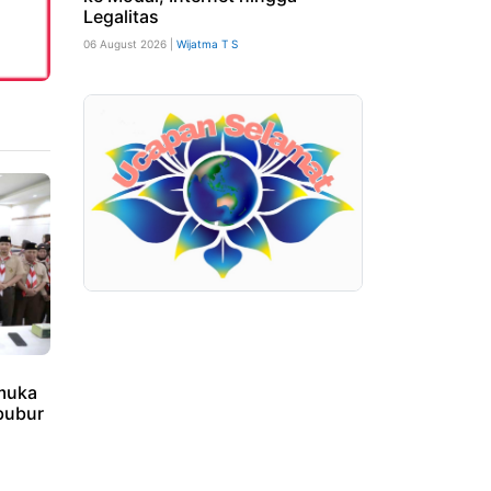
Legalitas
06 August 2026 |
Wijatma T S
amuka
bubur