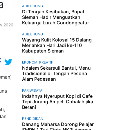
a
ADILUHUNG
Di Tengah Kesibukan, Bupati
Sleman Hadir Menguatkan
Keluarga Lurah Condongcatur
ry 2026
ADILUHUNG
Wayang Kulit Kolosal 15 Dalang
Meriahkan Hari Jadi ke-110
Kabupaten Sleman
EKONOMI KREATIF
Ndalem Sekarsuli Bantul, Menu
Tradisional di Tengah Pesona
leman)
Alam Pedesaan
una
PARIWISATA
Indahnya Nyeruput Kopi di Cafe
Tepi Jurang Ampel. Cobalah jika
Berani
ti,
dan
PENDIDIKAN
Danang Maharsa Dorong Pelajar
SMPN 1 Turi Cinta NKRI dengan