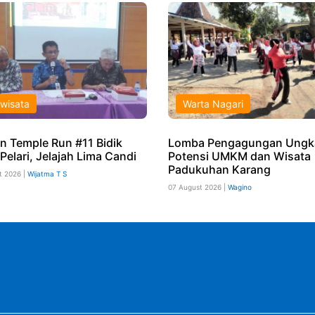
iwisata
Warta Nagari
n Temple Run #11 Bidik
Lomba Pengagungan Ungk
Pelari, Jelajah Lima Candi
Potensi UMKM dan Wisata
Padukuhan Karang
t 2026 |
Wijatma T S
07 August 2026 |
Wagino