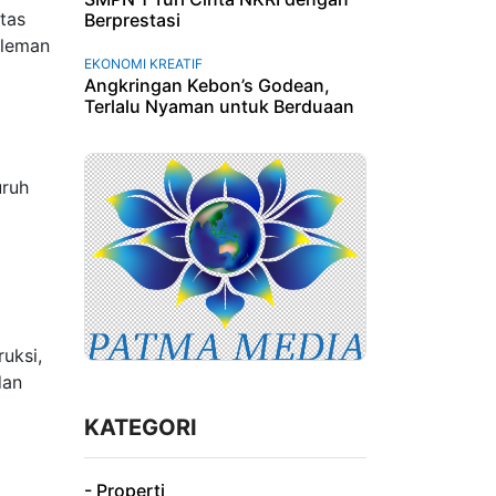
tas
Berprestasi
Sleman
EKONOMI KREATIF
Angkringan Kebon’s Godean,
Terlalu Nyaman untuk Berduaan
uruh
uksi,
dan
KATEGORI
- Properti