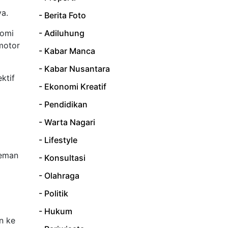
ya.
- Berita Foto
nomi
- Adiluhung
motor
- Kabar Manca
- Kabar Nusantara
ktif
- Ekonomi Kreatif
- Pendidikan
- Warta Nagari
- Lifestyle
leman
- Konsultasi
- Olahraga
- Politik
- Hukum
n ke