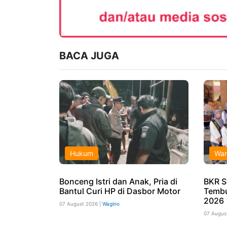
BACA JUGA
Hukum
War
Bonceng Istri dan Anak, Pria di
BKR S
Bantul Curi HP di Dasbor Motor
Tembu
2026
07 August 2026 |
Wagino
07 Augus