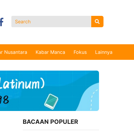
r Nusantara
Kabar Manca
Fokus
Lainnya
BACAAN POPULER