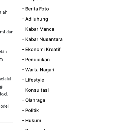
- Berita Foto
alah
- Adiluhung
- Kabar Manca
nsi dan
- Kabar Nusantara
- Ekonomi Kreatif
ebih
- Pendidikan
am
- Warta Nagari
elalui
- Lifestyle
gi.
- Konsultasi
logi.
- Olahraga
model
- Politik
- Hukum