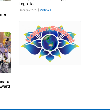
Legalitas
06 August 2026 |
Wijatma T S
nre
catur
Award