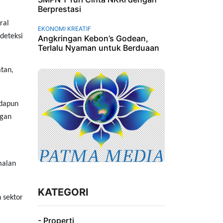
Berprestasi
ral
EKONOMI KREATIF
deteksi
Angkringan Kebon’s Godean,
Terlalu Nyaman untuk Berduaan
tan,
Adapun
ngan
malan
KATEGORI
 sektor
- Properti