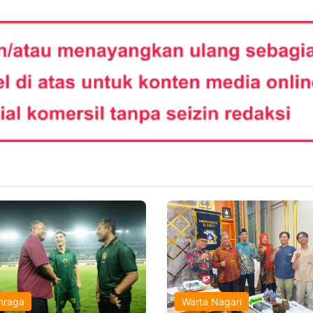
hraga
Warta Nagari