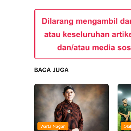
BACA JUGA
Warta Nagari
Ola