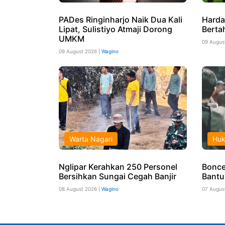
PADes Ringinharjo Naik Dua Kali
Harda
Lipat, Sulistiyo Atmaji Dorong
Berta
UMKM
09 Augus
09 August 2026 |
Wagino
Warta Nagari
Hu
Nglipar Kerahkan 250 Personel
Boncen
Bersihkan Sungai Cegah Banjir
Bantu
08 August 2026 |
Wagino
07 Augus