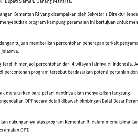
il Bupati Sleman, Danang Maharsa.
ngan Kementan RI yang disampaikan oleh Sekretaris Direktur Jende
menyebutkan program kampung peramalan ini bertujuan untuk men
 dengan tujuan memberikan percontohan penerapan terkait pengama
 jelasnya.
terpilih menjadi percontohan dari 4 wilayah lainnya di Indonesia. 
di percontohan program tersebut berdasarkan potensi pertanian de
k menuturkan para petani nantinya akan menyaksikan langsung
ngendalian OPT secara detail dibawah bimbingan Balai Besar Pera
ikan dukungannya atas program Kementan RI dalam memaksimalkan
peramalan OPT.