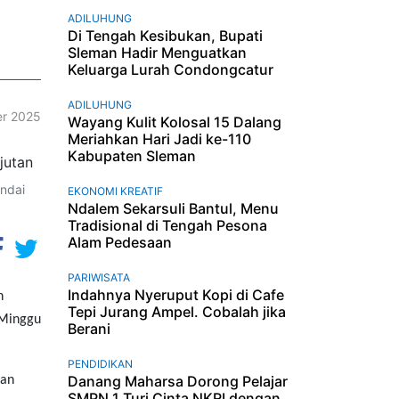
ADILUHUNG
Di Tengah Kesibukan, Bupati
Sleman Hadir Menguatkan
Keluarga Lurah Condongcatur
ADILUHUNG
r 2025
Wayang Kulit Kolosal 15 Dalang
Meriahkan Hari Jadi ke-110
Kabupaten Sleman
ndai
EKONOMI KREATIF
Ndalem Sekarsuli Bantul, Menu
Tradisional di Tengah Pesona
Alam Pedesaan
PARIWISATA
Indahnya Nyeruput Kopi di Cafe
n
Tepi Jurang Ampel. Cobalah jika
 Minggu
Berani
PENDIDIKAN
Danang Maharsa Dorong Pelajar
ran
SMPN 1 Turi Cinta NKRI dengan