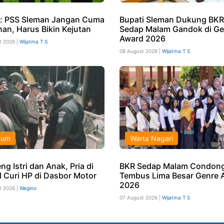
: PSS Sleman Jangan Cuma
Bupati Sleman Dukung BKR
han, Harus Bikin Kejutan
Sedap Malam Gandok di Ge
Award 2026
t 2026 |
Wijatma T S
08 August 2026 |
Wijatma T S
kum
Warta Nagari
g Istri dan Anak, Pria di
BKR Sedap Malam Condong
l Curi HP di Dasbor Motor
Tembus Lima Besar Genre 
2026
t 2026 |
Wagino
07 August 2026 |
Wijatma T S