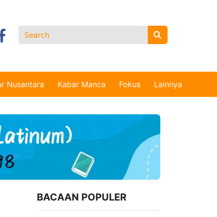
r Nusantara
Kabar Manca
Fokus
Lainnya
BACAAN POPULER