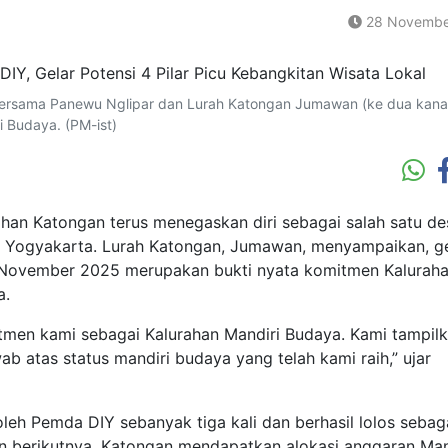
28 Novembe
bersama Panewu Nglipar dan Lurah Katongan Jumawan (ke dua kana
 Budaya. (PM-ist)
n Katongan terus menegaskan diri sebagai salah satu de
wa Yogyakarta. Lurah Katongan, Jumawan, menyampaikan, g
November 2025 merupakan bukti nyata komitmen Kalurah
a.
tmen kami sebagai Kalurahan Mandiri Budaya. Kami tampil
b atas status mandiri budaya yang telah kami raih,” ujar
oleh Pemda DIY sebanyak tiga kali dan berhasil lolos sebag
n berikutnya, Katongan mendapatkan alokasi anggaran Man