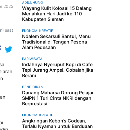
ADILUHUNG
r 2025
Wayang Kulit Kolosal 15 Dalang
Meriahkan Hari Jadi ke-110
Kabupaten Sleman
n) saat
EKONOMI KREATIF
Ndalem Sekarsuli Bantul, Menu
Tradisional di Tengah Pesona
Alam Pedesaan
PARIWISATA
sa
Indahnya Nyeruput Kopi di Cafe
Tepi Jurang Ampel. Cobalah jika
elaran
Berani
an
PENDIDIKAN
Danang Maharsa Dorong Pelajar
kan
SMPN 1 Turi Cinta NKRI dengan
Berprestasi
EKONOMI KREATIF
Angkringan Kebon’s Godean,
ai
Terlalu Nyaman untuk Berduaan
diri