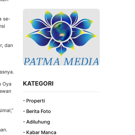
a se-
nsi
r, dan
asnya.
KATEGORI
h Oya
tawan
- Properti
imal,”
- Berita Foto
- Adiluhung
an.
- Kabar Manca