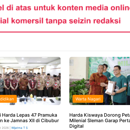
didikan
Warta Nagari
i Harda Lepas 47 Pramuka
Harda Kiswaya Dorong Pet
n ke Jamnas XII di Cibubur
Milenial Sleman Garap Pert
Digital
t 2026 |
Wijatma T S