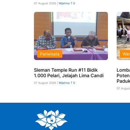
07 August 2026 |
Wijatma T S
Pariwisata
War
Sleman Temple Run #11 Bidik
Lomb
1.000 Pelari, Jelajah Lima Candi
Poten
Paduk
07 August 2026 |
Wijatma T S
07 Augus