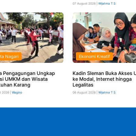
07 August 2026 |
Wijatma T S
ta Nagari
Ekonomi Kreatif
a Pengagungan Ungkap
Kadin Sleman Buka Akses
si UMKM dan Wisata
ke Modal, Internet hingga
uhan Karang
Legalitas
t 2026 |
Wagino
06 August 2026 |
Wijatma T S