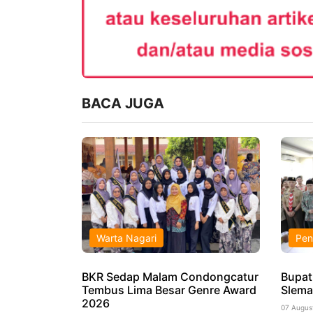
BACA JUGA
Warta Nagari
Pen
BKR Sedap Malam Condongcatur
Bupat
Tembus Lima Besar Genre Award
Slema
2026
07 Augus