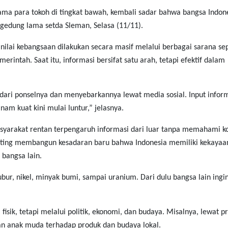
ama para tokoh di tingkat bawah, kembali sadar bahwa bangsa Indone
bi gedung lama setda Sleman, Selasa (11/11).
lai kebangsaan dilakukan secara masif melalui berbagai sarana sep
rintah. Saat itu, informasi bersifat satu arah, tetapi efektif dalam
dari ponselnya dan menyebarkannya lewat media sosial. Input infor
anam kuat kini mulai luntur,” jelasnya.
arakat rentan terpengaruh informasi dari luar tanpa memahami k
nting membangun kesadaran baru bahwa Indonesia memiliki kekayaa
 bangsa lain.
bur, nikel, minyak bumi, sampai uranium. Dari dulu bangsa lain ingi
fisik, tetapi melalui politik, ekonomi, dan budaya. Misalnya, lewat p
n anak muda terhadap produk dan budaya lokal.