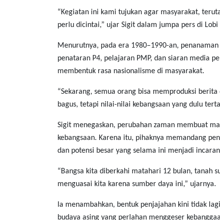
“Kegiatan ini kami tujukan agar masyarakat, terut
perlu dicintai,” ujar Sigit dalam jumpa pers di Lo
Menurutnya, pada era 1980–1990-an, penanaman ni
penataran P4, pelajaran PMP, dan siaran media peme
membentuk rasa nasionalisme di masyarakat.
“Sekarang, semua orang bisa memproduksi berita 
bagus, tetapi nilai-nilai kebangsaan yang dulu tert
Sigit menegaskan, perubahan zaman membuat masy
kebangsaan. Karena itu, pihaknya memandang pe
dan potensi besar yang selama ini menjadi incaran
“Bangsa kita diberkahi matahari 12 bulan, tanah su
menguasai kita karena sumber daya ini,” ujarnya.
Ia menambahkan, bentuk penjajahan kini tidak lagi 
budaya asing yang perlahan menggeser kebanggaa