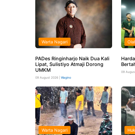
Warta Nagari
Ola
PADes Ringinharjo Naik Dua Kali
Harda
Lipat, Sulistiyo Atmaji Dorong
Berta
UMKM
09 Augus
09 August 2026 |
Wagino
Warta Nagari
Hu