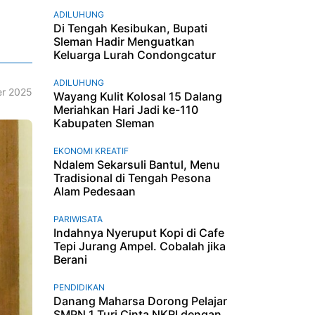
ADILUHUNG
Di Tengah Kesibukan, Bupati
Sleman Hadir Menguatkan
Keluarga Lurah Condongcatur
ADILUHUNG
r 2025
Wayang Kulit Kolosal 15 Dalang
Meriahkan Hari Jadi ke-110
Kabupaten Sleman
EKONOMI KREATIF
Ndalem Sekarsuli Bantul, Menu
Tradisional di Tengah Pesona
Alam Pedesaan
PARIWISATA
Indahnya Nyeruput Kopi di Cafe
Tepi Jurang Ampel. Cobalah jika
Berani
PENDIDIKAN
Danang Maharsa Dorong Pelajar
SMPN 1 Turi Cinta NKRI dengan