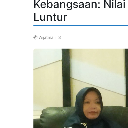
Kebangsaan: Nilai
Luntur
Wijatma T S
.