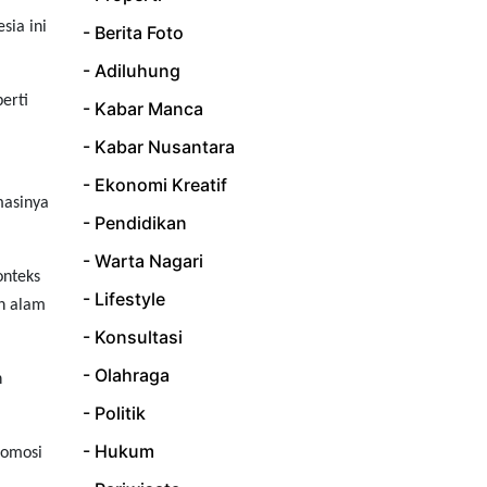
sia ini
- Berita Foto
- Adiluhung
erti
- Kabar Manca
- Kabar Nusantara
- Ekonomi Kreatif
masinya
- Pendidikan
- Warta Nagari
onteks
- Lifestyle
n alam
- Konsultasi
- Olahraga
n
- Politik
- Hukum
romosi