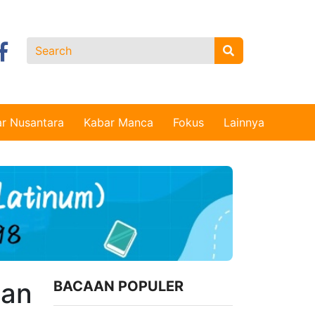
r Nusantara
Kabar Manca
Fokus
Lainnya
san
BACAAN POPULER