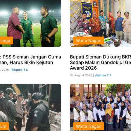
hraga
Warta Nagari
: PSS Sleman Jangan Cuma
Bupati Sleman Dukung BKR
han, Harus Bikin Kejutan
Sedap Malam Gandok di Ge
Award 2026
t 2026 |
Wijatma T S
08 August 2026 |
Wijatma T S
kum
Warta Nagari