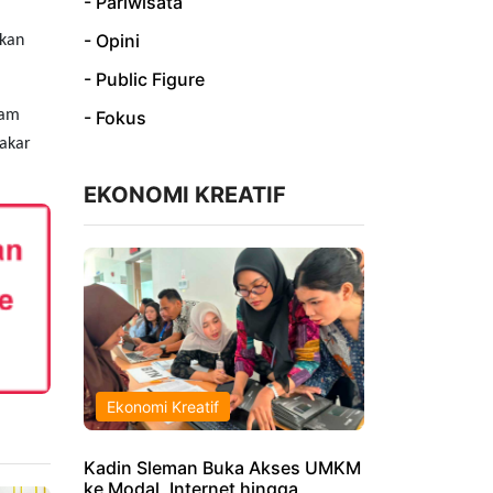
- Pariwisata
- Opini
mkan
- Public Figure
ram
- Fokus
 akar
EKONOMI KREATIF
Ekonomi Kreatif
Kadin Sleman Buka Akses UMKM
ke Modal, Internet hingga