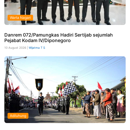
Warta Nagari
Danrem 072/Pamungkas Hadiri Sertijab sejumlah
Pejabat Kodam IV/Diponegoro
10 August 2026 |
Wijatma T S
Adiluhung