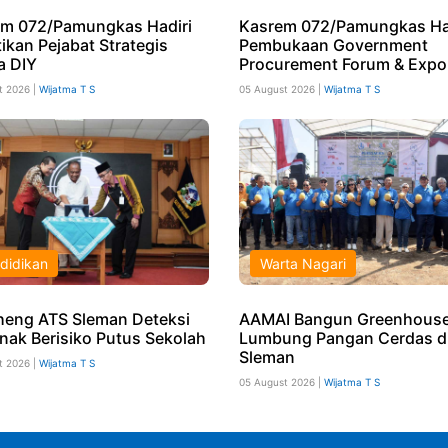
m 072/Pamungkas Hadiri
Kasrem 072/Pamungkas Ha
ikan Pejabat Strategis
Pembukaan Government
a DIY
Procurement Forum & Expo
t 2026 |
Wijatma T S
05 August 2026 |
Wijatma T S
didikan
Warta Nagari
eng ATS Sleman Deteksi
AAMAI Bangun Greenhouse
Anak Berisiko Putus Sekolah
Lumbung Pangan Cerdas d
Sleman
t 2026 |
Wijatma T S
05 August 2026 |
Wijatma T S