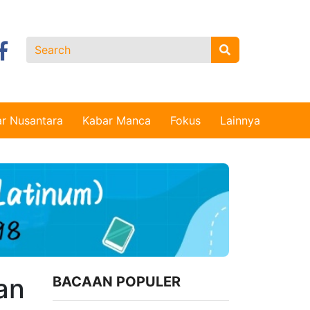
r Nusantara
Kabar Manca
Fokus
Lainnya
an
BACAAN POPULER