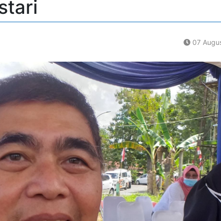
tari
07 Augus