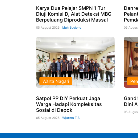
Karya Dua Pelajar SMPN 1 Turi
Danre
Diuji Komisi D, Alat Deteksi MBG
Pelant
Berpeluang Diproduksi Massal
Pemd
05 August 2026 |
Muh Sugiono
05 Augus
Warta Nagari
Pen
Satpol PP DIY Perkuat Jaga
Gandh
Warga Hadapi Kompleksitas
Dini 
Sosial di Depok
05 Augus
05 August 2026 |
Wijatma T S