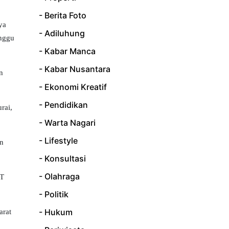
- Berita Foto
ya
- Adiluhung
inggu
- Kabar Manca
- Kabar Nusantara
n
- Ekonomi Kreatif
- Pendidikan
rai,
- Warta Nagari
- Lifestyle
an
- Konsultasi
- Olahraga
HT
- Politik
- Hukum
arat