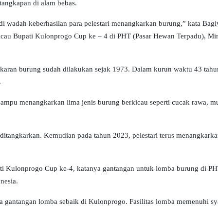
 tangkapan di alam bebas.
di wadah keberhasilan para pelestari menangkarkan burung,” kata Bagi
kicau Bupati Kulonprogo Cup ke – 4 di PHT (Pasar Hewan Terpadu), M
karan burung sudah dilakukan sejak 1973. Dalam kurun waktu 43 tahu
.
mpu menangkarkan lima jenis burung berkicau seperti cucak rawa, mu
il ditangkarkan. Kemudian pada tahun 2023, pelestari terus menangkark
ti Kulonprogo Cup ke-4, katanya gantangan untuk lomba burung di P
nesia.
a gantangan lomba sebaik di Kulonprogo. Fasilitas lomba memenuhi sy