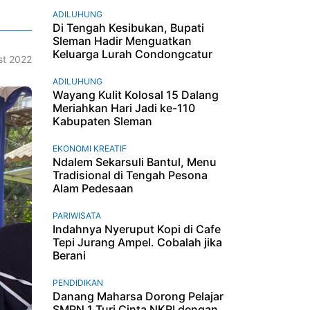
ADILUHUNG
Di Tengah Kesibukan, Bupati
Sleman Hadir Menguatkan
Keluarga Lurah Condongcatur
t 2022
ADILUHUNG
Wayang Kulit Kolosal 15 Dalang
Meriahkan Hari Jadi ke-110
Kabupaten Sleman
EKONOMI KREATIF
Ndalem Sekarsuli Bantul, Menu
Tradisional di Tengah Pesona
Alam Pedesaan
PARIWISATA
Indahnya Nyeruput Kopi di Cafe
Tepi Jurang Ampel. Cobalah jika
Berani
PENDIDIKAN
Danang Maharsa Dorong Pelajar
SMPN 1 Turi Cinta NKRI dengan