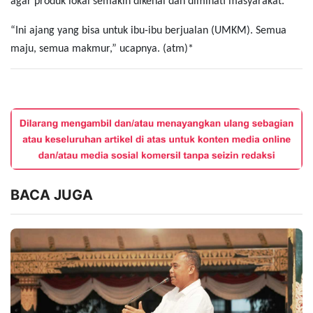
agar produk lokal semakin dikenal dan diminati masyarakat.
“Ini ajang yang bisa untuk ibu-ibu berjualan (UMKM). Semua
maju, semua makmur,” ucapnya. (atm)*
BACA JUGA