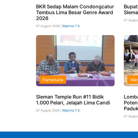
BKR Sedap Malam Condongcatur
Bupat
Tembus Lima Besar Genre Award
Slema
2026
07 Augus
07 August 2026 |
Wijatma T S
Pariwisata
War
Sleman Temple Run #11 Bidik
Lomb
1.000 Pelari, Jelajah Lima Candi
Poten
Paduk
07 August 2026 |
Wijatma T S
07 Augus