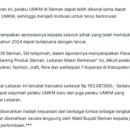
an ini, pelaku UMKM di Sleman dapat lebih dikenal serta dapat
MKM, sehingga menjadi motivasi untuk terus berinovasi
ampaikan apresiasinya kepada seluruh pihak yang telah mendu
 tahun 2024 dapat terlaksana dengan lancar.
UKM Sleman, Siti Istiqomah, dalam laporannya menyampaikan Pasa
eng Produk Sleman, Lebaran Makin Berkesan" ini, diikuti pelak
er, fashion, craft, flora dan partisipasi 7 Koperasi di Kabupaten
sar Lebaran ini tercatat transaksi sebesar Rp 163.087.600,- Seda
rdapat sejumlah pelaku UMKM baru dan juga pelaku UMKM yang
ar Lebaran.
iserahkan hadiah kejuaraan dari berbagai lomba sebagai rangkai
n diserahkan secara langsung oleh Wakil Bupati Sleman kepada 
 perlombaan.***