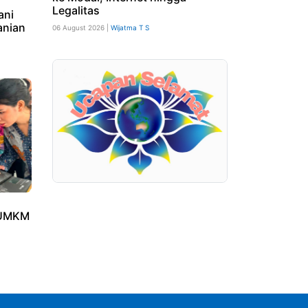
Legalitas
ani
anian
06 August 2026 |
Wijatma T S
 UMKM