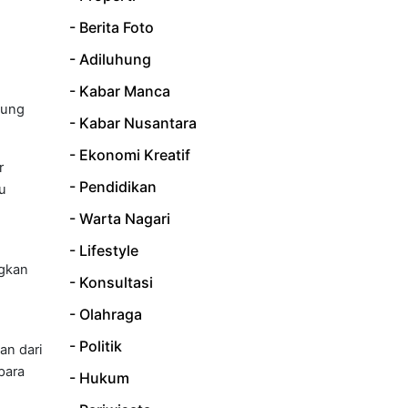
- Berita Foto
- Adiluhung
- Kabar Manca
kung
- Kabar Nusantara
- Ekonomi Kreatif
r
- Pendidikan
u
- Warta Nagari
- Lifestyle
ngkan
- Konsultasi
- Olahraga
- Politik
an dari
para
- Hukum