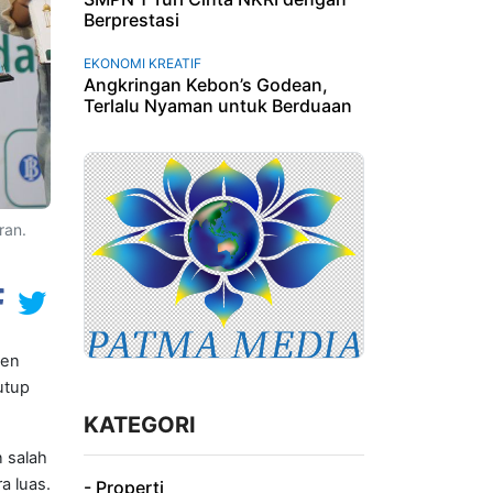
Berprestasi
EKONOMI KREATIF
Angkringan Kebon’s Godean,
Terlalu Nyaman untuk Berduaan
ran.
ten
utup
KATEGORI
 salah
 luas.
- Properti