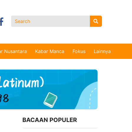
r Nusantara
Kabar Manca
Fokus
Lainnya
BACAAN POPULER