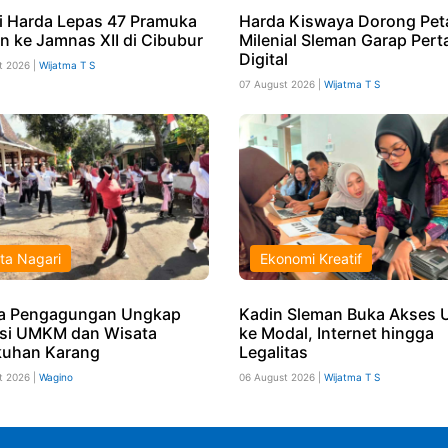
i Harda Lepas 47 Pramuka
Harda Kiswaya Dorong Pet
n ke Jamnas XII di Cibubur
Milenial Sleman Garap Pert
Digital
t 2026 |
Wijatma T S
07 August 2026 |
Wijatma T S
ta Nagari
Ekonomi Kreatif
a Pengagungan Ungkap
Kadin Sleman Buka Akses
si UMKM dan Wisata
ke Modal, Internet hingga
uhan Karang
Legalitas
t 2026 |
Wagino
06 August 2026 |
Wijatma T S