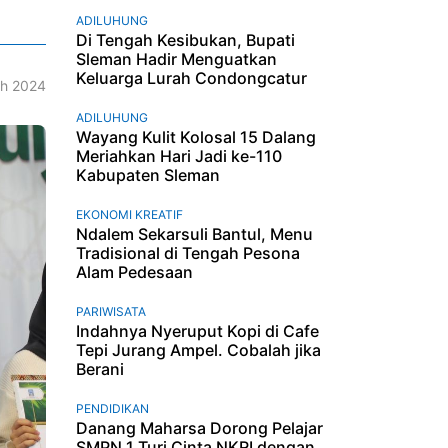
ADILUHUNG
Di Tengah Kesibukan, Bupati
Sleman Hadir Menguatkan
Keluarga Lurah Condongcatur
h 2024
ADILUHUNG
Wayang Kulit Kolosal 15 Dalang
Meriahkan Hari Jadi ke-110
Kabupaten Sleman
EKONOMI KREATIF
Ndalem Sekarsuli Bantul, Menu
Tradisional di Tengah Pesona
Alam Pedesaan
PARIWISATA
Indahnya Nyeruput Kopi di Cafe
Tepi Jurang Ampel. Cobalah jika
Berani
PENDIDIKAN
Danang Maharsa Dorong Pelajar
SMPN 1 Turi Cinta NKRI dengan