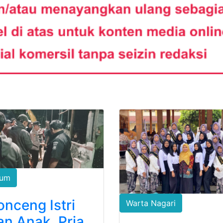
um
onceng Istri
Warta Nagari
an Anak, Pria