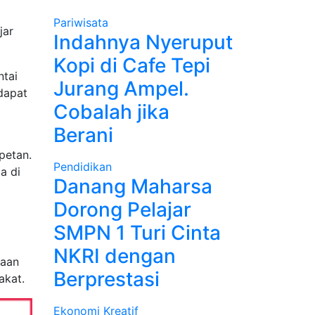
Pariwisata
jar
Indahnya Nyeruput
Kopi di Cafe Tepi
ntai
Jurang Ampel.
ndapat
Cobalah jika
Berani
petan.
Pendidikan
a di
Danang Maharsa
Dorong Pelajar
SMPN 1 Turi Cinta
NKRI dengan
yaan
Berprestasi
akat.
Ekonomi Kreatif