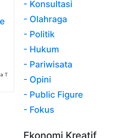
- Konsultasi
- Olahraga
e
- Politik
- Hukum
- Pariwisata
a T
- Opini
- Public Figure
- Fokus
Ekonomi Kreatif