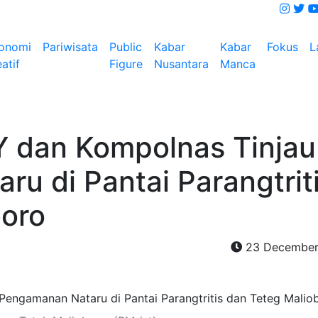
onomi
Pariwisata
Public
Kabar
Kabar
Fokus
L
atif
Figure
Nusantara
Manca
Y dan Kompolnas Tinjau
u di Pantai Parangtrit
boro
23 December