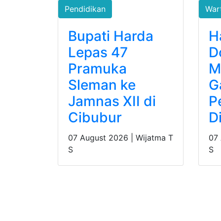
War
Pendidikan
H
Bupati Harda
D
Lepas 47
M
Pramuka
G
Sleman ke
P
Jamnas XII di
Di
Cibubur
07
07 August 2026 |
Wijatma T
S
S