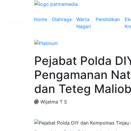
Home
Olahraga
Warta
Pendidikan
Ek
MENU
Nagari
Kre
Pejabat Polda DI
Pengamanan Natar
dan Teteg Malio
Wijatma T S
.