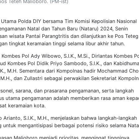
pos Teteh Malioboro. (PM-ist)
tama Polda DIY bersama Tim Komisi Kepolisian Nasional
engamanan Natal dan Tahun Baru (Nataru) 2024, Senin
an wisata Pantai Parangtritis dan dilanjutkan ke Pos Teteg
n tingkat keramaian tinggi selama libur akhir tahun.
 Kombes Pol Ady Wibowo, S.I.K., M.Si., Dirlantas Kombes Po
lairud Kombes Pol Didik Priyo Sambodo, S.I.K., dan Kabidhum
I.K., M.H. Sementara dari Kompolnas hadir Mochammad Choi
., M.H., dan Zullastri sebagai perwakilan Sekretariat Kompoln
rsonel, sarana, dan prasarana pengamanan, serta langkah
Fokus utama pengamanan adalah memberikan rasa aman kepa
sat keramaian kota.
rianto, S.I.K., M.H., menjelaskan bahwa langkah-langkah
untuk mengantisipasi berbagai potensi risiko selama Nata
asan Malioboro menjadi prioritas, mengingat tingginya