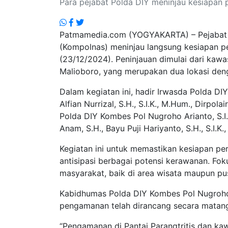
Para pejabat Polda DIY meninjau kesiapan 
Patmamedia.com (YOGYAKARTA) – Pejabat U
(Kompolnas) meninjau langsung kesiapan p
(23/12/2024). Peninjauan dimulai dari kawas
Malioboro, yang merupakan dua lokasi denga
Dalam kegiatan ini, hadir Irwasda Polda DIY
Alfian Nurrizal, S.H., S.I.K., M.Hum., Dirpo
Polda DIY Kombes Pol Nugroho Arianto, S.
Anam, S.H., Bayu Puji Hariyanto, S.H., S.I.K
Kegiatan ini untuk memastikan kesiapan pe
antisipasi berbagai potensi kerawanan. 
masyarakat, baik di area wisata maupun pu
Kabidhumas Polda DIY Kombes Pol Nugroho A
pengamanan telah dirancang secara matang 
“Pengamanan di Pantai Parangtritis dan kaw