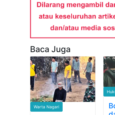
Baca Juga
Huk
B
Warta Nagari
d