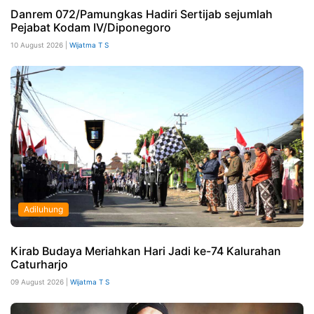
Danrem 072/Pamungkas Hadiri Sertijab sejumlah
Pejabat Kodam IV/Diponegoro
10 August 2026 |
Wijatma T S
Adiluhung
Kirab Budaya Meriahkan Hari Jadi ke-74 Kalurahan
Caturharjo
09 August 2026 |
Wijatma T S