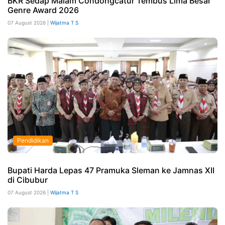
BKR Sedap Malam Condongcatur Tembus Lima Besar
Genre Award 2026
07 August 2026 |
Wijatma T S
Pendidikan
Bupati Harda Lepas 47 Pramuka Sleman ke Jamnas XII
di Cibubur
07 August 2026 |
Wijatma T S