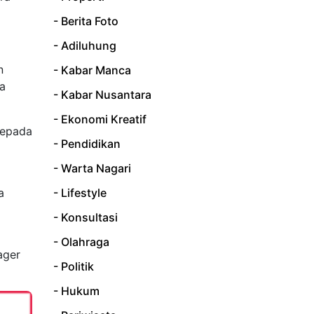
- Berita Foto
- Adiluhung
n
- Kabar Manca
ta
- Kabar Nusantara
- Ekonomi Kreatif
kepada
- Pendidikan
- Warta Nagari
a
- Lifestyle
- Konsultasi
- Olahraga
ager
- Politik
- Hukum