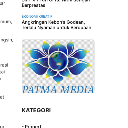
sar
Berprestasi
EKONOMI KREATIF
 umum,
Angkringan Kebon’s Godean,
Terlalu Nyaman untuk Berduaan
ngsih,
rasi
tai
n
at
KATEGORI
.
ra
- Properti