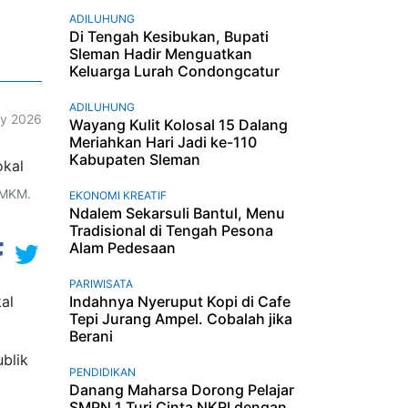
ADILUHUNG
Di Tengah Kesibukan, Bupati
Sleman Hadir Menguatkan
Keluarga Lurah Condongcatur
ADILUHUNG
ry 2026
Wayang Kulit Kolosal 15 Dalang
Meriahkan Hari Jadi ke-110
Kabupaten Sleman
UMKM.
EKONOMI KREATIF
Ndalem Sekarsuli Bantul, Menu
Tradisional di Tengah Pesona
Alam Pedesaan
PARIWISATA
al
Indahnya Nyeruput Kopi di Cafe
Tepi Jurang Ampel. Cobalah jika
Berani
ublik
PENDIDIKAN
Danang Maharsa Dorong Pelajar
SMPN 1 Turi Cinta NKRI dengan