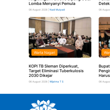
Lomba Menyanyi Pemula
Detek
06 August 2026 |
Nadi Mulyadi
06 Augus
Warta Nagari
War
KOPI TB Sleman Diperkuat,
Bupat
Target Eliminasi Tuberkulosis
Pengi
2030 Dikejar
Harus
06 August 2026 |
Wijatma T S
06 Augus