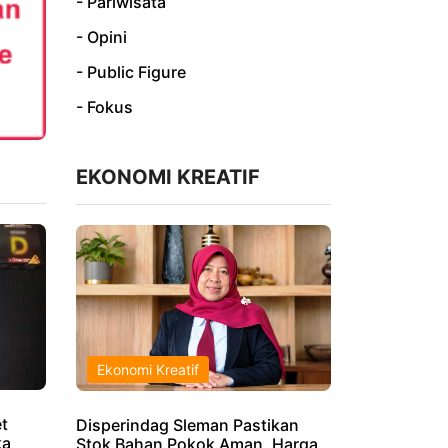
- Pariwisata
- Opini
- Public Figure
- Fokus
EKONOMI KREATIF
Ekonomi Kreatif
et
Disperindag Sleman Pastikan
ka
Stok Bahan Pokok Aman, Harga