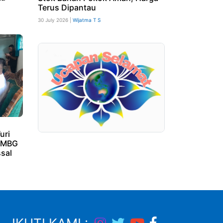
Terus Dipantau
30 July 2026 |
Wijatma T S
uri
i MBG
sal