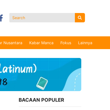
r Nusantara
Kabar Manca
Fokus
Lainnya
BACAAN POPULER