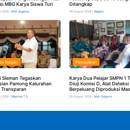
si MBG Karya Siswa Turi
Ditangkap
t 2026 |
Muh Sugiono
06 August 2026 |
Wagino
ta Nagari
Pendidikan
i Sleman Tegaskan
Karya Dua Pelajar SMPN 1 T
sian Pamong Kalurahan
Diuji Komisi D, Alat Deteks
 Transparan
Berpeluang Diproduksi Mas
t 2026 |
Wijatma T S
05 August 2026 |
Muh Sugiono