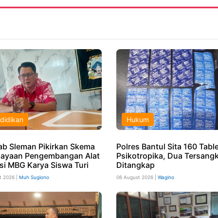
didikan
Hukum
b Sleman Pikirkan Skema
Polres Bantul Sita 160 Tabl
ayaan Pengembangan Alat
Psikotropika, Dua Tersang
si MBG Karya Siswa Turi
Ditangkap
t 2026 |
Muh Sugiono
06 August 2026 |
Wagino