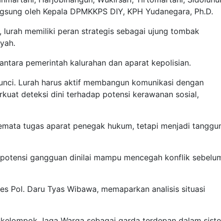
ngsung oleh Kepala DPMKKPS DIY, KPH Yudanegara, Ph.D.
lurah memiliki peran strategis sebagai ujung tombak
ayah.
antara pemerintah kalurahan dan aparat kepolisian.
 kunci. Lurah harus aktif membangun komunikasi dengan
at deteksi dini terhadap potensi kerawanan sosial,
mata tugas aparat penegak hukum, tetapi menjadi tanggu
 potensi gangguan dinilai mampu mencegah konflik sebelu
es Pol. Daru Tyas Wibawa, memaparkan analisis situasi
an kelompok Jaga Warga sebagai garda terdepan dalam sist