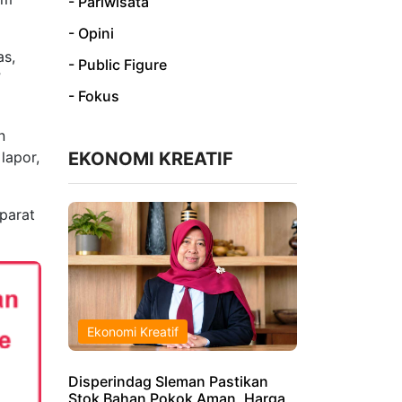
- Pariwisata
- Opini
as,
- Public Figure
”
- Fokus
n
EKONOMI KREATIF
lapor,
aparat
Ekonomi Kreatif
Disperindag Sleman Pastikan
Stok Bahan Pokok Aman, Harga