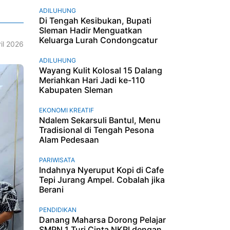
ADILUHUNG
Di Tengah Kesibukan, Bupati
Sleman Hadir Menguatkan
Keluarga Lurah Condongcatur
il 2026
ADILUHUNG
Wayang Kulit Kolosal 15 Dalang
Meriahkan Hari Jadi ke-110
Kabupaten Sleman
EKONOMI KREATIF
Ndalem Sekarsuli Bantul, Menu
Tradisional di Tengah Pesona
Alam Pedesaan
PARIWISATA
Indahnya Nyeruput Kopi di Cafe
Tepi Jurang Ampel. Cobalah jika
Berani
PENDIDIKAN
Danang Maharsa Dorong Pelajar
SMPN 1 Turi Cinta NKRI dengan