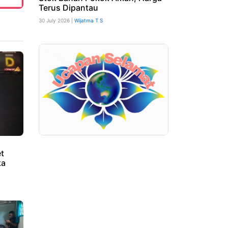
Terus Dipantau
30 July 2026 |
Wijatma T S
et
ka