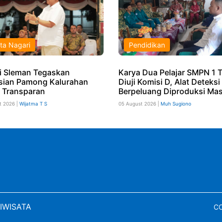
ta Nagari
Pendidikan
i Sleman Tegaskan
Karya Dua Pelajar SMPN 1 T
sian Pamong Kalurahan
Diuji Komisi D, Alat Deteks
 Transparan
Berpeluang Diproduksi Mas
t 2026 |
Wijatma T S
05 August 2026 |
Muh Sugiono
IWISATA
CO