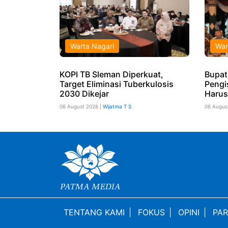
Warta Nagari
War
KOPI TB Sleman Diperkuat,
Bupat
Target Eliminasi Tuberkulosis
Pengi
2030 Dikejar
Harus
06 August 2026 |
Wijatma T S
06 Augus
TENTANG KAMI
|
FOKUS
|
OPINI
|
PAR