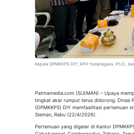
Kepala DPMKKPS DIY, KPH Yudanegara, Ph.D., bers
Patmamedia.com (SLEMAN) – Upaya memper
tingkat akar rumput terus didorong. Dinas
(DPMKKPS) DIY memfasilitasi pertemuan stra
Sleman, Rabu (22/4/2026).
Pertemuan yang digelar di Kantor DPMKKPS 
Caturtunggal, Condongcatur, Triharjo, Taman