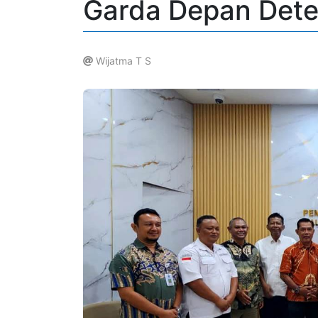
Garda Depan Detek
Wijatma T S
.