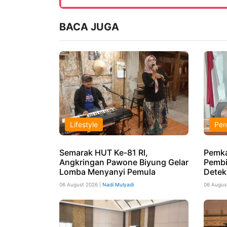
BACA JUGA
Lifestyle
Pen
Semarak HUT Ke-81 RI,
Pemka
Angkringan Pawone Biyung Gelar
Pembi
Lomba Menyanyi Pemula
Detek
06 August 2026 |
Nadi Mulyadi
06 Augus