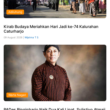
Adiluhung
Kirab Budaya Meriahkan Hari Jadi ke-74 Kalurahan
Caturharjo
09 August 2026 |
Wijatma T S
Warta Nagari
PADes Ringinharjo Naik Dua Kali Lipat, Sulistiyo Atmaji