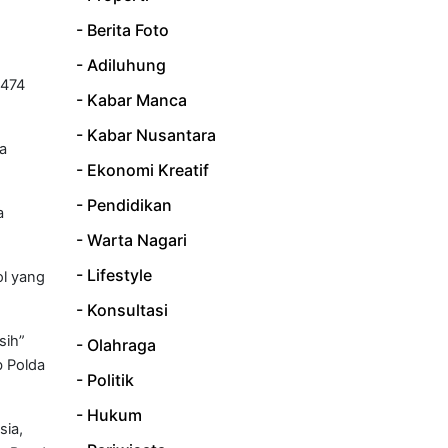
- Berita Foto
- Adiluhung
 474
- Kabar Manca
- Kabar Nusantara
a
- Ekonomi Kreatif
- Pendidikan
a
- Warta Nagari
- Lifestyle
ol yang
- Konsultasi
sih”
- Olahraga
b Polda
- Politik
- Hukum
sia,