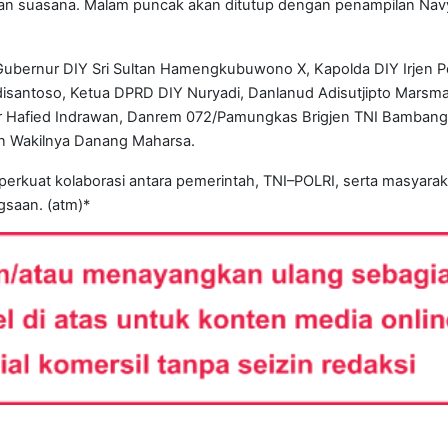
kan suasana. Malam puncak akan ditutup dengan penampilan Na
 Gubernur DIY Sri Sultan Hamengkubuwono X, Kapolda DIY Irjen P
disantoso, Ketua DPRD DIY Nuryadi, Danlanud Adisutjipto Marsm
nir Hafied Indrawan, Danrem 072/Pamungkas Brigjen TNI Bambang
an Wakilnya Danang Maharsa.
erkuat kolaborasi antara pemerintah, TNI–POLRI, serta masyarak
saan. (atm)*