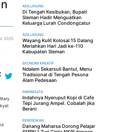
an
ADILUHUNG
Di Tengah Kesibukan, Bupati
Sleman Hadir Menguatkan
Keluarga Lurah Condongcatur
ADILUHUNG
t 2025
Wayang Kulit Kolosal 15 Dalang
Meriahkan Hari Jadi ke-110
Kabupaten Sleman
EKONOMI KREATIF
Ndalem Sekarsuli Bantul, Menu
Tradisional di Tengah Pesona
Alam Pedesaan
PARIWISATA
Indahnya Nyeruput Kopi di Cafe
itary
Tepi Jurang Ampel. Cobalah jika
akyat
Berani
PENDIDIKAN
ea
Danang Maharsa Dorong Pelajar
SMPN 1 Turi Cinta NKRI dengan