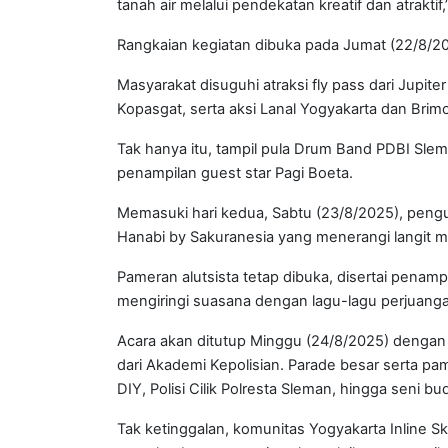
tanah air melalui pendekatan kreatif dan atraktif,
Rangkaian kegiatan dibuka pada Jumat (22/8/2
Masyarakat disuguhi atraksi fly pass dari Jup
Kopasgat, serta aksi Lanal Yogyakarta dan Brim
Tak hanya itu, tampil pula Drum Band PDBI Slem
penampilan guest star Pagi Boeta.
Memasuki hari kedua, Sabtu (23/8/2025), peng
Hanabi by Sakuranesia yang menerangi langit 
Pameran alutsista tetap dibuka, disertai penam
mengiringi suasana dengan lagu-lagu perjuang
Acara akan ditutup Minggu (24/8/2025) denga
dari Akademi Kepolisian. Parade besar serta pam
DIY, Polisi Cilik Polresta Sleman, hingga seni bu
Tak ketinggalan, komunitas Yogyakarta Inline 