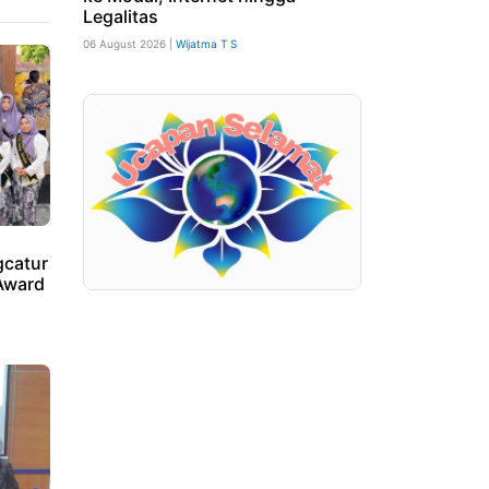
Legalitas
06 August 2026 |
Wijatma T S
catur
Award