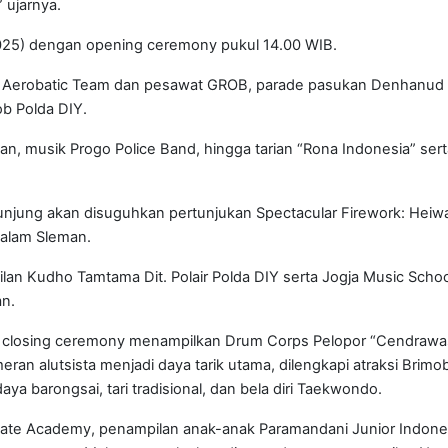
” ujarnya.
025) dengan opening ceremony pukul 14.00 WIB.
iter Aerobatic Team dan pesawat GROB, parade pasukan Denhanud
ob Polda DIY.
an, musik Progo Police Band, hingga tarian “Rona Indonesia” sert
unjung akan disuguhkan pertunjukan Spectacular Firework: Heiw
malam Sleman.
pilan Kudho Tamtama Dit. Polair Polda DIY serta Jogja Music Scho
an.
n closing ceremony menampilkan Drum Corps Pelopor “Cendrawa
eran alutsista menjadi daya tarik utama, dilengkapi atraksi Brimo
daya barongsai, tari tradisional, dan bela diri Taekwondo.
Skate Academy, penampilan anak-anak Paramandani Junior Indone