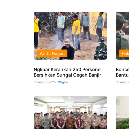
Warta Nagari
Hu
Nglipar Kerahkan 250 Personel
Boncen
Bersihkan Sungai Cegah Banjir
Bantu
08 August 2026 |
Wagino
07 Augus