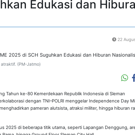
hkan Edukasi dan Hibur
22 Augus
atraktif. (PM-Jatmo)
ng Tahun ke-80 Kemerdekaan Republik Indonesia di Sleman
berkolaborasi dengan TNI–POLRI menggelar Independence Day Mil
nghadirkan pameran alutsista, atraksi militer, hingga hiburan r
us 2025 di beberapa titik utama, seperti Lapangan Denggung, ar
m Rama, hingga Ground Floor Sleman City Hall.