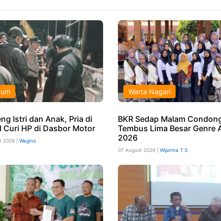
kum
Warta Nagari
g Istri dan Anak, Pria di
BKR Sedap Malam Condong
l Curi HP di Dasbor Motor
Tembus Lima Besar Genre 
2026
t 2026 |
Wagino
07 August 2026 |
Wijatma T S