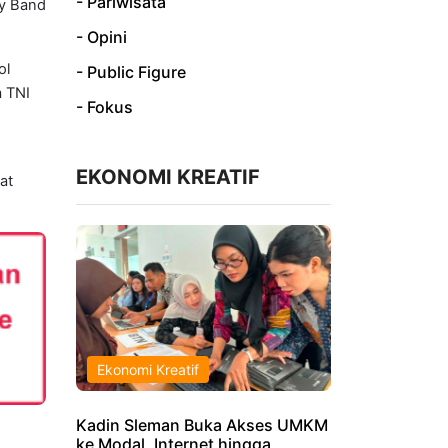
- Pariwisata
vy Band
- Opini
ol
- Public Figure
a TNI
- Fokus
EKONOMI KREATIF
at
Ekonomi Kreatif
Kadin Sleman Buka Akses UMKM
ke Modal, Internet hingga