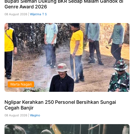
Bupati Sleman Dukung BKR Sedap Malam Gandok di
Genre Award 2026
08 August 2026 |
Wijatma T S
Warta Nagari
Nglipar Kerahkan 250 Personel Bersihkan Sungai
Cegah Banjir
08 August 2026 |
Wagino