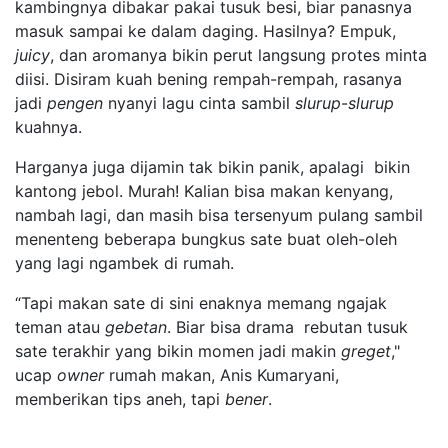
kambingnya dibakar pakai tusuk besi, biar panasnya
masuk sampai ke dalam daging. Hasilnya? Empuk,
juicy
, dan aromanya bikin perut langsung protes minta
diisi. Disiram kuah bening rempah-rempah, rasanya
jadi
pengen
nyanyi lagu cinta sambil
slurup
-
slurup
kuahnya.
Harganya juga dijamin tak bikin panik, apalagi bikin
kantong jebol. Murah! Kalian bisa makan kenyang,
nambah lagi, dan masih bisa tersenyum pulang sambil
menenteng beberapa bungkus sate buat oleh-oleh
yang lagi ngambek di rumah.
“Tapi makan sate di sini enaknya memang ngajak
teman atau
gebetan
. Biar bisa drama rebutan tusuk
sate terakhir yang bikin momen jadi makin
greget
,"
ucap
owner
rumah makan, Anis Kumaryani,
memberikan tips aneh, tapi
bener
.