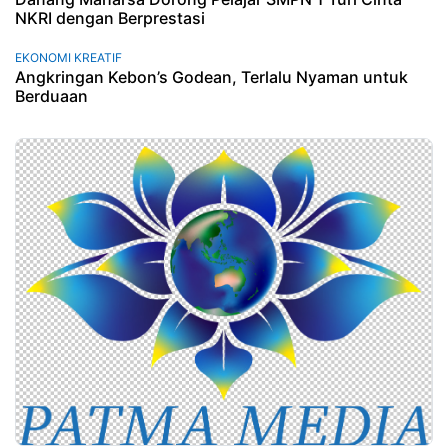
NKRI dengan Berprestasi
EKONOMI KREATIF
Angkringan Kebon’s Godean, Terlalu Nyaman untuk
Berduaan