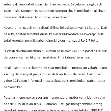
sebanyak lima kali di lokasi dan hari berbeda. Sebelum diringkus di
Jalan Trisik, Sorogenen, Kalurahan Nomporejo, ia melakukan aksinya
di wilayah Kalurahan Nomporejo dan Brosot.
Keseluruhan gabah yang dicuri di lima lokasi sebanyak 11 karung. Dari
hasil kejahatan tersebut dijual ke Pasar Purwodadi, Purworejo. Nilai
total kerugian pemilik gabah diperkirakan mencapai Rp 2,7 juta.
“Pelaku dikenai ancaman hukuman pasal 362 KUHP Jo pasal 64 KUHP
dengan ancaman hkuman maksimal lima tahun,” jelasnya.
Pelaku sempat terekam CCTV saat melakukan pencurian gabah dalam
karung dari tempat penjemuran di Jalan Trisik- Banaran, Galur. Dari
video CCTV dan informasi masyarakat, polisi melakukan patrol guna
penyelidikan.
Petugas menemukan seorang mengendarai motor yang identik yang
ada di CCTV di Jalan Trisik – Banaran. Petugas menghentikan orang
tersebut, menemukan sweater lengan panjang bertuliskan ‘BESTIE’.