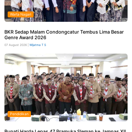
Warta Nagari
BKR Sedap Malam Condongcatur Tembus Lima Besar
Genre Award 2026
07 August 2026 |
Wijatma T S
Pendidikan
Bupati Harda Lepas 47 Pramuka Sleman ke Jamnas XII