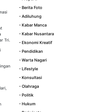
- Berita Foto
masi
- Adiluhung
- Kabar Manca
at
- Kabar Nusantara
a
r Tri.
- Ekonomi Kreatif
i
- Pendidikan
- Warta Nagari
pingan
- Lifestyle
- Konsultasi
i
- Olahraga
ari,
- Politik
- Hukum
n