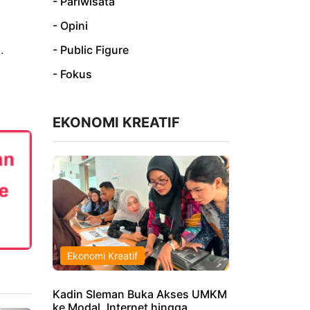
- Pariwisata
- Opini
.
- Public Figure
- Fokus
EKONOMI KREATIF
Ekonomi Kreatif
Kadin Sleman Buka Akses UMKM
ke Modal, Internet hingga