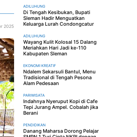
ADILUHUNG
Di Tengah Kesibukan, Bupati
Sleman Hadir Menguatkan
Keluarga Lurah Condongcatur
r 2025
ADILUHUNG
Wayang Kulit Kolosal 15 Dalang
Meriahkan Hari Jadi ke-110
Kabupaten Sleman
EKONOMI KREATIF
Ndalem Sekarsuli Bantul, Menu
Tradisional di Tengah Pesona
Alam Pedesaan
PARIWISATA
Indahnya Nyeruput Kopi di Cafe
Tepi Jurang Ampel. Cobalah jika
Berani
PENDIDIKAN
Danang Maharsa Dorong Pelajar
SMPN 1 Turi Cinta NKRI dengan