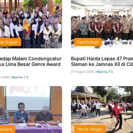
ta Nagari
Pendidikan
edap Malam Condongcatur
Bupati Harda Lepas 47 Pr
s Lima Besar Genre Award
Sleman ke Jamnas XII di Ci
07 August 2026 |
Wijatma T S
t 2026 |
Wijatma T S
iwisata
Warta Nagari