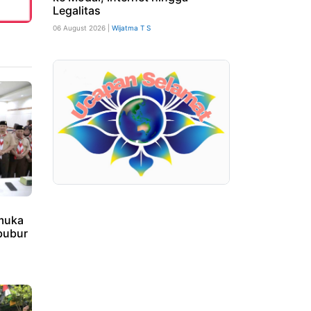
Legalitas
06 August 2026 |
Wijatma T S
amuka
bubur