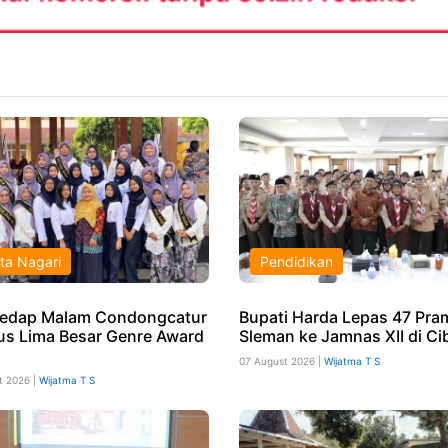
ta Nagari
Pendidikan
edap Malam Condongcatur
Bupati Harda Lepas 47 Pr
s Lima Besar Genre Award
Sleman ke Jamnas XII di Ci
07 August 2026 |
Wijatma T S
t 2026 |
Wijatma T S