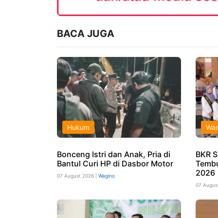
BACA JUGA
Hukum
War
Bonceng Istri dan Anak, Pria di
BKR S
Bantul Curi HP di Dasbor Motor
Tembu
2026
07 August 2026 |
Wagino
07 Augus