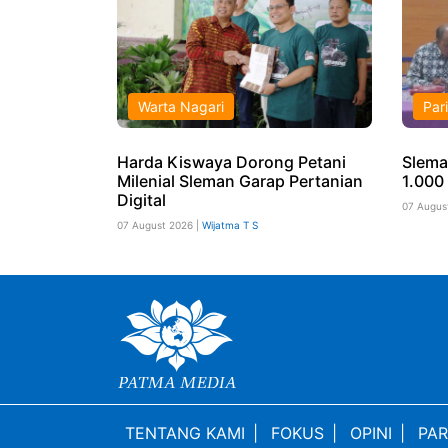
Warta Nagari
Par
Harda Kiswaya Dorong Petani
Slema
Milenial Sleman Garap Pertanian
1.000 
Digital
07 Augus
07 August 2026 |
Wijatma T S
TENTANG KAMI
|
FOKUS
|
OPINI
|
PAR