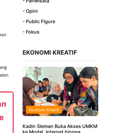
- Pariwisata
- Opini
- Public Figure
- Fokus
kan
EKONOMI KREATIF
nang
paten
Ekonomi Kreatif
Kadin Sleman Buka Akses UMKM
ke Modal, Internet hingga