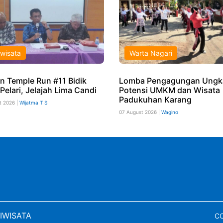
iwisata
Warta Nagari
n Temple Run #11 Bidik
Lomba Pengagungan Ungk
Pelari, Jelajah Lima Candi
Potensi UMKM dan Wisata
Padukuhan Karang
t 2026 |
Wijatma T S
07 August 2026 |
Wagino
IWISATA
CO