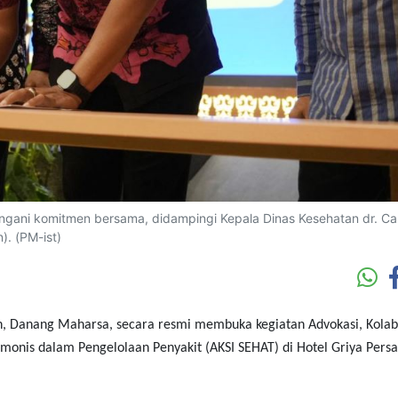
gani komitmen bersama, didampingi Kepala Dinas Kesehatan dr. C
). (PM-ist)
n, Danang Maharsa, secara resmi membuka kegiatan Advokasi, Kolab
rmonis dalam Pengelolaan Penyakit (AKSI SEHAT) di Hotel Griya Persa