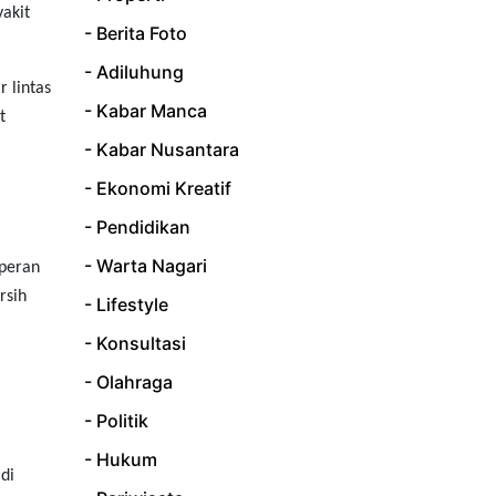
akit
- Berita Foto
- Adiluhung
 lintas
- Kabar Manca
t
- Kabar Nusantara
- Ekonomi Kreatif
- Pendidikan
- Warta Nagari
 peran
rsih
- Lifestyle
- Konsultasi
- Olahraga
- Politik
- Hukum
di