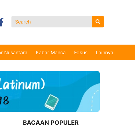
r Nusantara
Kabar Manca
Fokus
Lainnya
BACAAN POPULER