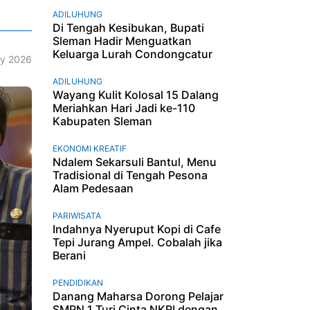
ADILUHUNG
Di Tengah Kesibukan, Bupati
Sleman Hadir Menguatkan
Keluarga Lurah Condongcatur
ry 2026
ADILUHUNG
Wayang Kulit Kolosal 15 Dalang
Meriahkan Hari Jadi ke-110
Kabupaten Sleman
EKONOMI KREATIF
Ndalem Sekarsuli Bantul, Menu
Tradisional di Tengah Pesona
Alam Pedesaan
PARIWISATA
Indahnya Nyeruput Kopi di Cafe
Tepi Jurang Ampel. Cobalah jika
Berani
PENDIDIKAN
Danang Maharsa Dorong Pelajar
SMPN 1 Turi Cinta NKRI dengan