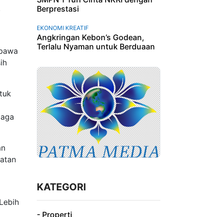
.
Berprestasi
EKONOMI KREATIF
Angkringan Kebon’s Godean,
Terlalu Nyaman untuk Berduaan
mbawa
ih
tuk
jaga
an
hatan
KATEGORI
Lebih
- Properti