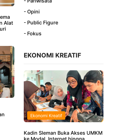
- Pariwisata
- Opini
kema
- Public Figure
 Alat
uri
- Fokus
EKONOMI KREATIF
an
Ekonomi Kreatif
Kadin Sleman Buka Akses UMKM
ke Modal, Internet hingga