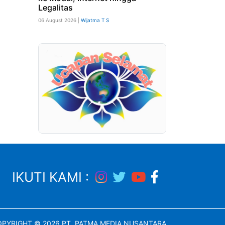
Legalitas
06 August 2026 |
Wijatma T S
IKUTI KAMI :
PYRIGHT © 2026 PT. PATMA MEDIA NUSANTARA