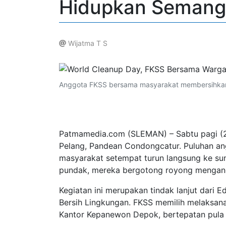
Hidupkan Semanga
Wijatma T S
.
Anggota FKSS bersama masyarakat membersihkan 
Patmamedia.com (SLEMAN) – Sabtu pagi (20
Pelang, Pandean Condongcatur. Puluhan a
masyarakat setempat turun langsung ke sun
pundak, mereka bergotong royong mengangk
Kegiatan ini merupakan tindak lanjut dari
Bersih Lingkungan. FKSS memilih melaksanak
Kantor Kepanewon Depok, bertepatan pul