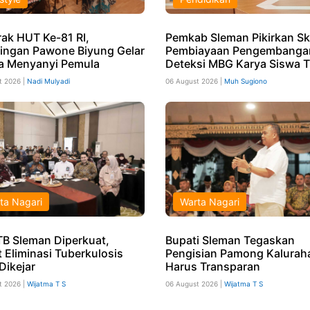
ak HUT Ke-81 RI,
Pemkab Sleman Pikirkan S
ingan Pawone Biyung Gelar
Pembiayaan Pengembangan
 Menyanyi Pemula
Deteksi MBG Karya Siswa T
t 2026 |
Nadi Mulyadi
06 August 2026 |
Muh Sugiono
ta Nagari
Warta Nagari
TB Sleman Diperkuat,
Bupati Sleman Tegaskan
t Eliminasi Tuberkulosis
Pengisian Pamong Kalurah
Dikejar
Harus Transparan
t 2026 |
Wijatma T S
06 August 2026 |
Wijatma T S