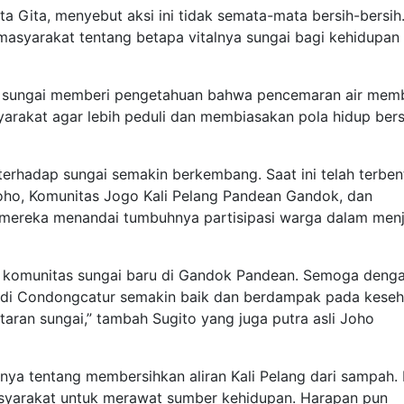
a Gita, menyebut aksi ini tidak semata-mata bersih-bersih
masyarakat tentang betapa vitalnya sungai bagi kehidupan
ke sungai memberi pengetahuan bahwa pencemaran air me
arakat agar lebih peduli dan membiasakan pola hidup bers
 terhadap sungai semakin berkembang. Saat ini telah terben
Joho, Komunitas Jogo Kali Pelang Pandean Gandok, dan
 mereka menandai tumbuhnya partisipasi warga dalam men
nya komunitas sungai baru di Gandok Pandean. Semoga deng
u di Condongcatur semakin baik dan berdampak pada kese
taran sungai,” tambah Sugito yang juga putra asli Joho
ya tentang membersihkan aliran Kali Pelang dari sampah. 
masyarakat untuk merawat sumber kehidupan. Harapan pun