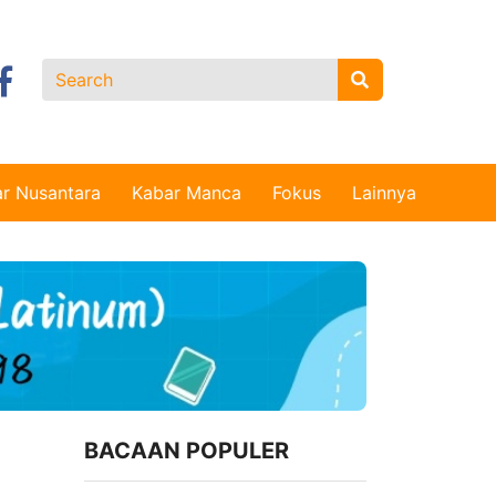
r Nusantara
Kabar Manca
Fokus
Lainnya
BACAAN POPULER