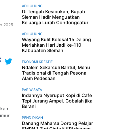
ADILUHUNG
Di Tengah Kesibukan, Bupati
Sleman Hadir Menguatkan
Keluarga Lurah Condongcatur
r 2025
ADILUHUNG
Wayang Kulit Kolosal 15 Dalang
Meriahkan Hari Jadi ke-110
Kabupaten Sleman
EKONOMI KREATIF
Ndalem Sekarsuli Bantul, Menu
Tradisional di Tengah Pesona
Alam Pedesaan
PARIWISATA
Indahnya Nyeruput Kopi di Cafe
Tepi Jurang Ampel. Cobalah jika
Berani
akan
timur
PENDIDIKAN
Danang Maharsa Dorong Pelajar
SMPN 1 Turi Cinta NKRI dengan