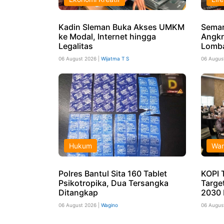
Kadin Sleman Buka Akses UMKM
Semar
ke Modal, Internet hingga
Angkr
Legalitas
Lomba
06 August 2026 |
Wijatma T S
06 Augus
Hukum
War
Polres Bantul Sita 160 Tablet
KOPI 
Psikotropika, Dua Tersangka
Targe
Ditangkap
2030 
06 August 2026 |
Wagino
06 Augus