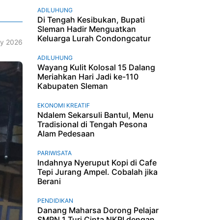
ADILUHUNG
Di Tengah Kesibukan, Bupati
Sleman Hadir Menguatkan
Keluarga Lurah Condongcatur
ry 2026
ADILUHUNG
Wayang Kulit Kolosal 15 Dalang
Meriahkan Hari Jadi ke-110
Kabupaten Sleman
EKONOMI KREATIF
Ndalem Sekarsuli Bantul, Menu
Tradisional di Tengah Pesona
Alam Pedesaan
PARIWISATA
Indahnya Nyeruput Kopi di Cafe
Tepi Jurang Ampel. Cobalah jika
Berani
PENDIDIKAN
Danang Maharsa Dorong Pelajar
SMPN 1 Turi Cinta NKRI dengan