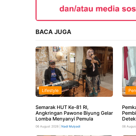
BACA JUGA
Lifestyle
Pen
Semarak HUT Ke-81 RI,
Pemka
Angkringan Pawone Biyung Gelar
Pembi
Lomba Menyanyi Pemula
Detek
06 August 2026 |
Nadi Mulyadi
06 Augus