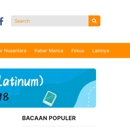
r Nusantara
Kabar Manca
Fokus
Lainnya
BACAAN POPULER