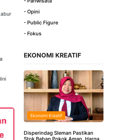
- Pariwisata
- Opini
kabur
- Public Figure
- Fokus
.
EKONOMI KREATIF
ta
ini
Ekonomi Kreatif
Disperindag Sleman Pastikan
Stok Bahan Pokok Aman, Harga