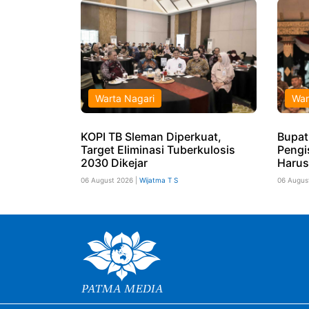
Warta Nagari
War
KOPI TB Sleman Diperkuat,
Bupat
Target Eliminasi Tuberkulosis
Pengi
2030 Dikejar
Harus
06 August 2026 |
Wijatma T S
06 Augus