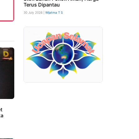
Terus Dipantau
30 July 2026 |
Wijatma T S
et
ka