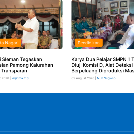
ta Nagari
Pendidikan
i Sleman Tegaskan
Karya Dua Pelajar SMPN 1 T
sian Pamong Kalurahan
Diuji Komisi D, Alat Deteks
 Transparan
Berpeluang Diproduksi Mas
t 2026 |
Wijatma T S
05 August 2026 |
Muh Sugiono