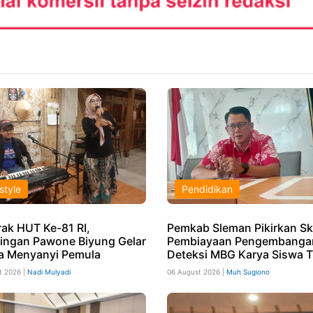
style
Pendidikan
ak HUT Ke-81 RI,
Pemkab Sleman Pikirkan S
ingan Pawone Biyung Gelar
Pembiayaan Pengembangan
 Menyanyi Pemula
Deteksi MBG Karya Siswa T
t 2026 |
Nadi Mulyadi
06 August 2026 |
Muh Sugiono