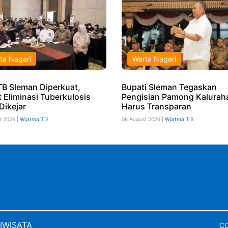
ta Nagari
Warta Nagari
TB Sleman Diperkuat,
Bupati Sleman Tegaskan
t Eliminasi Tuberkulosis
Pengisian Pamong Kalurah
Dikejar
Harus Transparan
t 2026 |
Wijatma T S
06 August 2026 |
Wijatma T S
IWISATA
CO