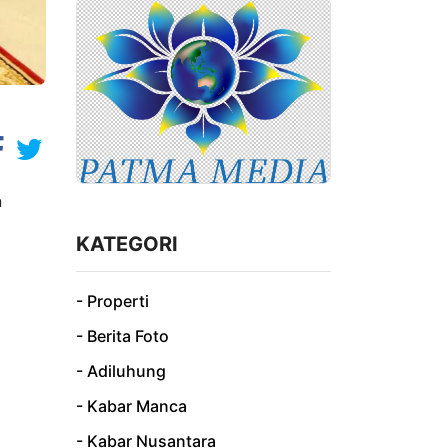
n
KATEGORI
- Properti
- Berita Foto
- Adiluhung
- Kabar Manca
- Kabar Nusantara