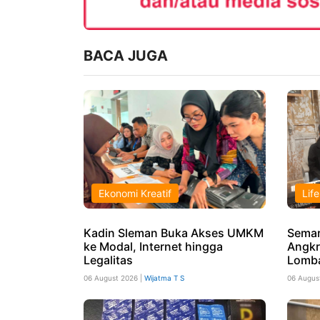
BACA JUGA
Ekonomi Kreatif
Life
Kadin Sleman Buka Akses UMKM
Semar
ke Modal, Internet hingga
Angkr
Legalitas
Lomba
06 August 2026 |
Wijatma T S
06 Augus