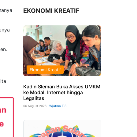
hanya
EKONOMI KREATIF
anya
ien.
Ekonomi Kreatif
ita
Kadin Sleman Buka Akses UMKM
ke Modal, Internet hingga
Legalitas
06 August 2026 |
Wijatma T S