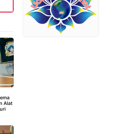
kema
 Alat
uri