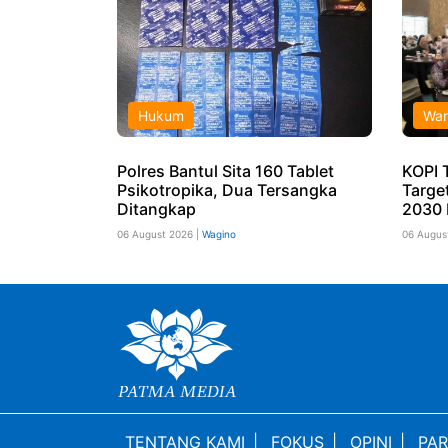
Hukum
War
Polres Bantul Sita 160 Tablet
KOPI 
Psikotropika, Dua Tersangka
Targe
Ditangkap
2030 
06 August 2026 |
Wagino
06 Augus
TENTANG KAMI
|
FOKUS
|
OPINI
|
PAR