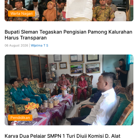
Warta Nagari
Bupati Sleman Tegaskan Pengisian Pamong Kalurahan
Harus Transparan
06 August 2026 |
Wijatma T S
Pendidikan
Karya Dua Pelajar SMPN 1 Turi Diuji Komisi D, Alat