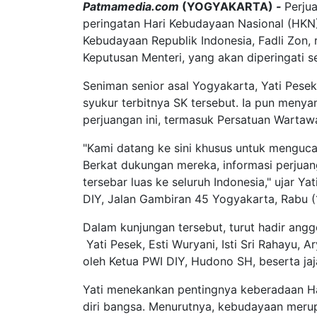
Patmamedia.com
(YOGYAKARTA)
-
Perju
peringatan Hari Kebudayaan Nasional (HKN)
Kebudayaan Republik Indonesia, Fadli Zon,
Keputusan Menteri, yang akan diperingati s
Seniman senior asal Yogyakarta, Yati Pes
syukur terbitnya SK tersebut. Ia pun men
perjuangan ini, termasuk Persatuan Wartaw
"Kami datang ke sini khusus untuk menguca
Berkat dukungan mereka, informasi perjua
tersebar luas ke seluruh Indonesia," ujar Y
DIY, Jalan Gambiran 45 Yogyakarta, Rabu (
Dalam kunjungan tersebut, turut hadir angg
Yati Pesek, Esti Wuryani, Isti Sri Rahayu,
oleh Ketua PWI DIY, Hudono SH, beserta jaj
Yati menekankan pentingnya keberadaan H
diri bangsa. Menurutnya, kebudayaan merup