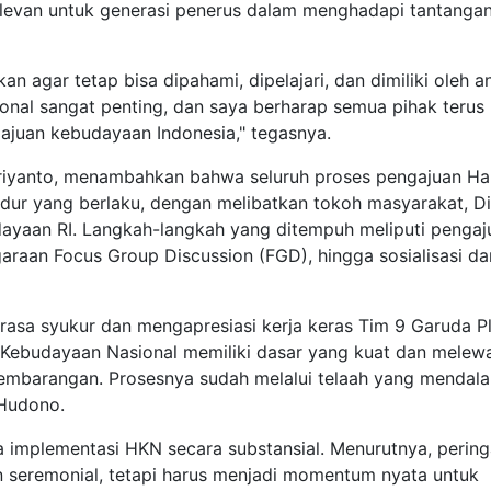
relevan untuk generasi penerus dalam menghadapi tantanga
kan agar tetap bisa dipahami, dipelajari, dan dimiliki oleh a
ional sangat penting, dan saya berharap semua pihak terus
juan kebudayaan Indonesia," tegasnya.
Ariyanto, menambahkan bahwa seluruh proses pengajuan Ha
dur yang berlaku, dengan melibatkan tokoh masyarakat, D
ayaan RI. Langkah-langkah yang ditempuh meliputi pengaj
raan Focus Group Discussion (FGD), hingga sosialisasi da
sa syukur dan mengapresiasi kerja keras Tim 9 Garuda Plu
 Kebudayaan Nasional memiliki dasar yang kuat dan melewa
 sembarangan. Prosesnya sudah melalui telaah yang mendal
 Hudono.
 implementasi HKN secara substansial. Menurutnya, pering
an seremonial, tetapi harus menjadi momentum nyata untuk