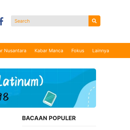
r Nusantara
Kabar Manca
Fokus
Lainnya
BACAAN POPULER