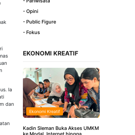
- Pariwisata
n
- Opini
- Public Figure
nak
- Fokus
ri
EKONOMI KREATIF
inas
uan
n
s. Ia
ti
am dan
Ekonomi Kreatif
atan
Kadin Sleman Buka Akses UMKM
ke Modal, Internet hingga