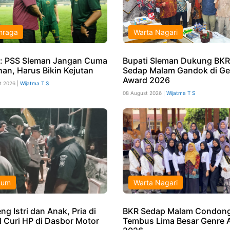
hraga
Warta Nagari
: PSS Sleman Jangan Cuma
Bupati Sleman Dukung BKR
han, Harus Bikin Kejutan
Sedap Malam Gandok di Ge
Award 2026
t 2026 |
Wijatma T S
08 August 2026 |
Wijatma T S
kum
Warta Nagari
g Istri dan Anak, Pria di
BKR Sedap Malam Condong
l Curi HP di Dasbor Motor
Tembus Lima Besar Genre 