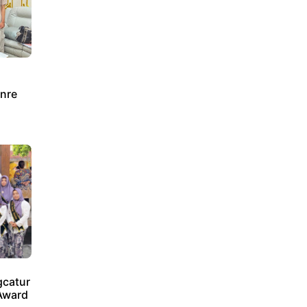
nre
catur
Award