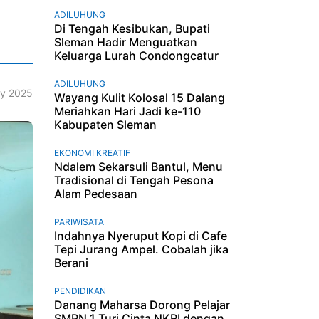
ADILUHUNG
Di Tengah Kesibukan, Bupati
Sleman Hadir Menguatkan
Keluarga Lurah Condongcatur
ADILUHUNG
ly 2025
Wayang Kulit Kolosal 15 Dalang
Meriahkan Hari Jadi ke-110
Kabupaten Sleman
EKONOMI KREATIF
Ndalem Sekarsuli Bantul, Menu
Tradisional di Tengah Pesona
Alam Pedesaan
PARIWISATA
Indahnya Nyeruput Kopi di Cafe
Tepi Jurang Ampel. Cobalah jika
Berani
PENDIDIKAN
Danang Maharsa Dorong Pelajar
SMPN 1 Turi Cinta NKRI dengan