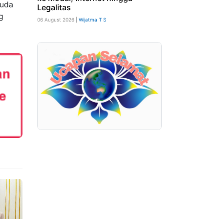
muda
Legalitas
g
06 August 2026 |
Wijatma T S