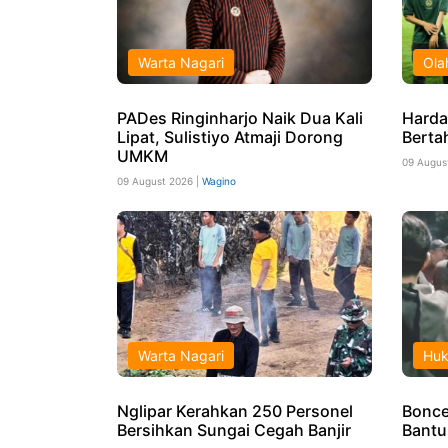
Warta Nagari
Ola
PADes Ringinharjo Naik Dua Kali
Harda
Lipat, Sulistiyo Atmaji Dorong
Berta
UMKM
09 Augus
09 August 2026 |
Wagino
Warta Nagari
Hu
Nglipar Kerahkan 250 Personel
Boncen
Bersihkan Sungai Cegah Banjir
Bantu