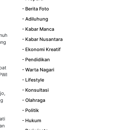
- Berita Foto
- Adiluhung
- Kabar Manca
enuh
- Kabar Nusantara
ung
- Ekonomi Kreatif
- Pendidikan
pat
- Warta Nagari
 PWI
- Lifestyle
- Konsultasi
jo,
ng
- Olahraga
- Politik
ati
- Hukum
an