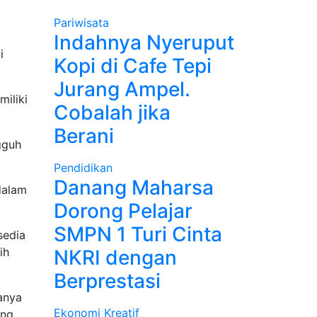
Pariwisata
Indahnya Nyeruput
i
Kopi di Cafe Tepi
Jurang Ampel.
miliki
Cobalah jika
Berani
gguh
Pendidikan
Danang Maharsa
dalam
Dorong Pelajar
SMPN 1 Turi Cinta
sedia
ih
NKRI dengan
Berprestasi
anya
Ekonomi Kreatif
ang