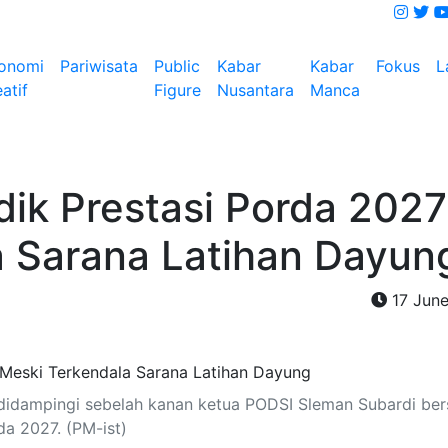
onomi
Pariwisata
Public
Kabar
Kabar
Fokus
L
atif
Figure
Nusantara
Manca
ik Prestasi Porda 2027
a Sarana Latihan Dayun
17 Jun
) didampingi sebelah kanan ketua PODSI Sleman Subardi be
da 2027. (PM-ist)