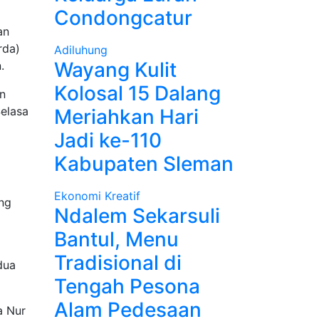
Condongcatur
an
rda)
Adiluhung
Wayang Kulit
.
Kolosal 15 Dalang
n
elasa
Meriahkan Hari
Jadi ke-110
Kabupaten Sleman
Ekonomi Kreatif
ang
Ndalem Sekarsuli
Bantul, Menu
Tradisional di
dua
Tengah Pesona
Alam Pedesaan
a Nur