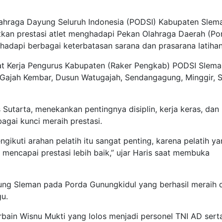
hraga Dayung Seluruh Indonesia (PODSI) Kabupaten Slem
an prestasi atlet menghadapi Pekan Olahraga Daerah (Po
adapi berbagai keterbatasan sarana dan prasarana latihan
 Kerja Pengurus Kabupaten (Raker Pengkab) PODSI Slema
Gajah Kembar, Dusun Watugajah, Sendangagung, Minggir, S
utarta, menekankan pentingnya disiplin, kerja keras, dan
agai kunci meraih prestasi.
ikuti arahan pelatih itu sangat penting, karena pelatih y
 mencapai prestasi lebih baik,” ujar Haris saat membuka
yung Sleman pada Porda Gunungkidul yang berhasil meraih 
gu.
 Arbain Wisnu Mukti yang lolos menjadi personel TNI AD sert