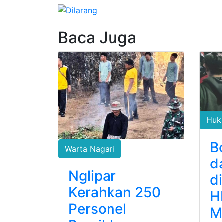
Baca Juga
Huk
B
Warta Nagari
d
Nglipar
d
Kerahkan 250
H
Personel
M