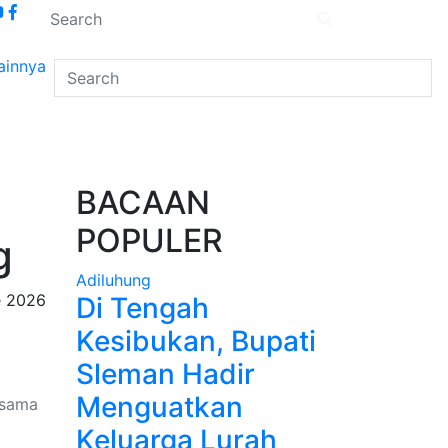
ainnya
BACAAN
POPULER
g
Adiluhung
e 2026
Di Tengah
Kesibukan, Bupati
Sleman Hadir
Menguatkan
rsama
Keluarga Lurah