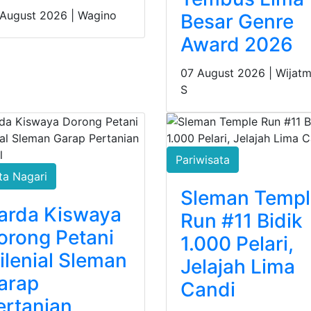
 August 2026 |
Wagino
Besar Genre
Award 2026
07 August 2026 |
Wijatm
S
Pariwisata
ta Nagari
Sleman Templ
arda Kiswaya
Run #11 Bidik
orong Petani
1.000 Pelari,
ilenial Sleman
Jelajah Lima
arap
Candi
ertanian