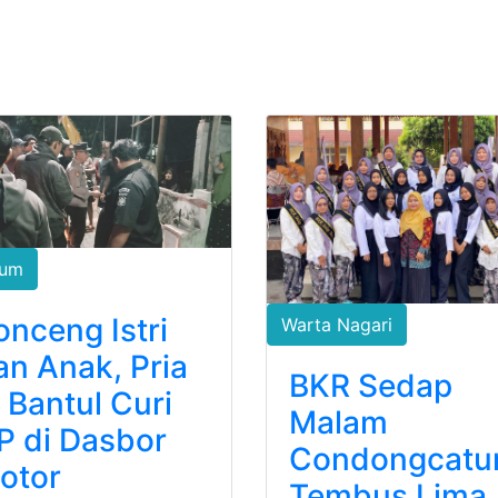
um
onceng Istri
Warta Nagari
an Anak, Pria
BKR Sedap
i Bantul Curi
Malam
P di Dasbor
Condongcatu
otor
Tembus Lima