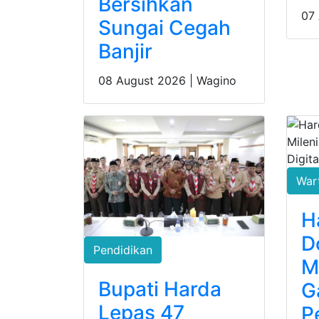
Bersihkan
07
Sungai Cegah
Banjir
08 August 2026 |
Wagino
War
H
D
Pendidikan
M
Bupati Harda
G
Lepas 47
P