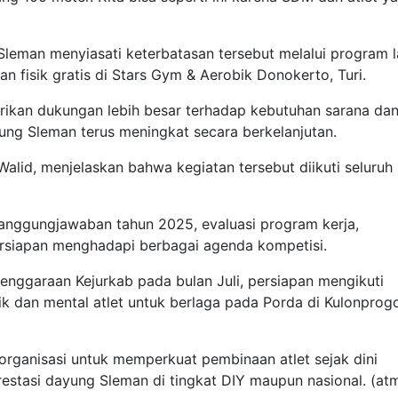
leman menyiasati keterbatasan tersebut melalui program l
an fisik gratis di Stars Gym & Aerobik Donokerto, Turi.
ikan dukungan lebih besar terhadap kebutuhan sarana da
ung Sleman terus meningkat secara berkelanjutan.
 Walid, menjelaskan bahwa kegiatan tersebut diikuti seluruh
tanggungjawaban tahun 2025, evaluasi program kerja,
rsiapan menghadapi berbagai agenda kompetisi.
lenggaraan Kejurkab pada bulan Juli, persiapan mengikuti
k dan mental atlet untuk berlaga pada Porda di Kulonprog
rganisasi untuk memperkuat pembinaan atlet sejak dini
restasi dayung Sleman di tingkat DIY maupun nasional. (at