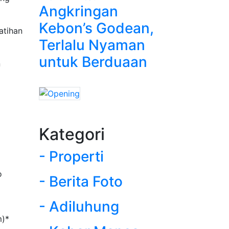
Angkringan
Kebon’s Godean,
atihan
Terlalu Nyaman
untuk Berduaan
n
Kategori
- Properti
o
- Berita Foto
- Adiluhung
m)*