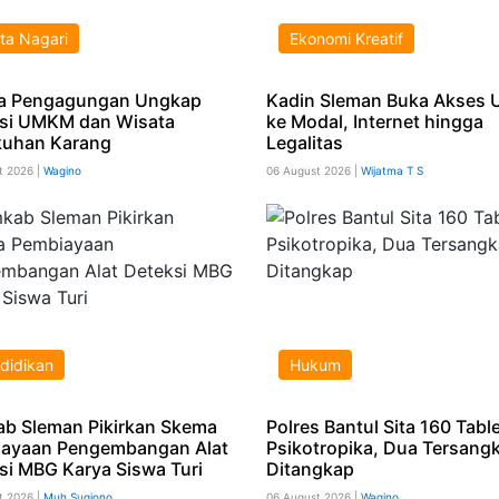
ta Nagari
Ekonomi Kreatif
a Pengagungan Ungkap
Kadin Sleman Buka Akses
si UMKM dan Wisata
ke Modal, Internet hingga
uhan Karang
Legalitas
t 2026 |
Wagino
06 August 2026 |
Wijatma T S
didikan
Hukum
b Sleman Pikirkan Skema
Polres Bantul Sita 160 Tabl
ayaan Pengembangan Alat
Psikotropika, Dua Tersang
si MBG Karya Siswa Turi
Ditangkap
t 2026 |
Muh Sugiono
06 August 2026 |
Wagino