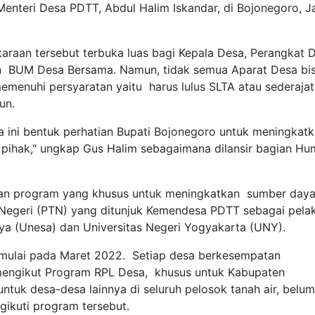
Menteri Desa PDTT, Abdul Halim Iskandar, di Bojonegoro, 
raan tersebut terbuka luas bagi Kepala Desa, Perangkat D
 BUM Desa Bersama. Namun, tidak semua Aparat Desa bi
menuhi persyaratan yaitu harus lulus SLTA atau sederajat,
hun.
a ini bentuk perhatian Bupati Bojonegoro untuk meningkat
pihak," ungkap Gus Halim sebagaimana dilansir bagian Hu
an program yang khusus untuk meningkatkan sumber day
 Negeri (PTN) yang ditunjuk Kemendesa PDTT sebagai pela
ya (Unesa) dan Universitas Negeri Yogyakarta (UNY).
 dimulai pada Maret 2022. Setiap desa berkesempatan
mengikut Program RPL Desa, khusus untuk Kabupaten
tuk desa-desa lainnya di seluruh pelosok tanah air, belum
gikuti program tersebut.