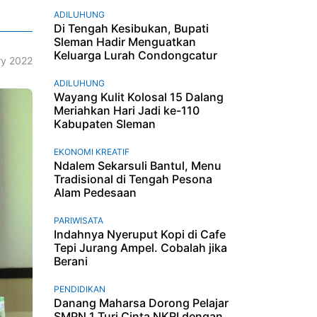
ADILUHUNG
Di Tengah Kesibukan, Bupati
Sleman Hadir Menguatkan
Keluarga Lurah Condongcatur
ry 2022
ADILUHUNG
Wayang Kulit Kolosal 15 Dalang
Meriahkan Hari Jadi ke-110
Kabupaten Sleman
EKONOMI KREATIF
Ndalem Sekarsuli Bantul, Menu
Tradisional di Tengah Pesona
Alam Pedesaan
PARIWISATA
Indahnya Nyeruput Kopi di Cafe
Tepi Jurang Ampel. Cobalah jika
Berani
PENDIDIKAN
Danang Maharsa Dorong Pelajar
SMPN 1 Turi Cinta NKRI dengan