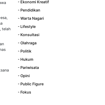
- Ekonomi Kreatif
Jawa
- Pendidikan
esa,
- Warta Nagari
sa
- Lifestyle
 telah
- Konsultasi
- Olahraga
kan
mas
- Politik
- Hukum
a
- Pariwisata
ksana
- Opini
- Public Figure
- Fokus