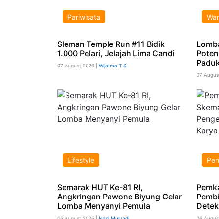
Pariwisata
War
Sleman Temple Run #11 Bidik
Lomb
1.000 Pelari, Jelajah Lima Candi
Poten
Paduk
07 August 2026 |
Wijatma T S
07 Augus
Lifestyle
Pen
Semarak HUT Ke-81 RI,
Pemka
Angkringan Pawone Biyung Gelar
Pembi
Lomba Menyanyi Pemula
Detek
06 August 2026 |
Nadi Mulyadi
06 Augus