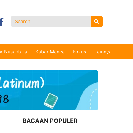
r Nusantara
Kabar Manca
Fokus
Lainnya
BACAAN POPULER