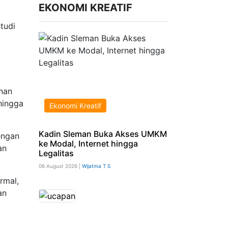
EKONOMI KREATIF
tudi
nan
hingga
Ekonomi Kreatif
Kadin Sleman Buka Akses UMKM
engan
ke Modal, Internet hingga
an
Legalitas
06 August 2026 |
Wijatma T S
rmal,
an